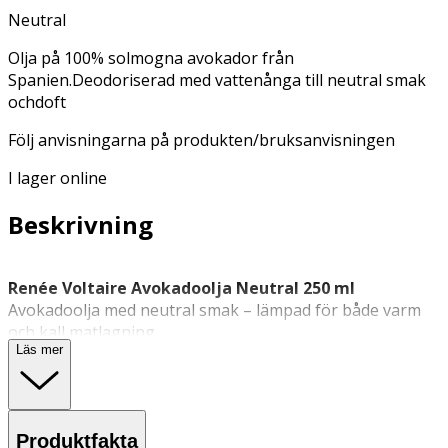
Neutral
Olja på 100% solmogna avokador från
Spanien.Deodoriserad med vattenånga till neutral smak
ochdoft
Följ anvisningarna på produkten/bruksanvisningen
I lager online
Beskrivning
Renée Voltaire Avokadoolja Neutral 250 ml
Avokadoolja med neutral smak – lämpad för både varm
och kall matlagning.
Läs mer
Renée Voltaire Avokadoolja Neutral är en
vegetabilisk
olja
tillverkad av 100 % solmogna avokador från Spanien.
Produktfakta