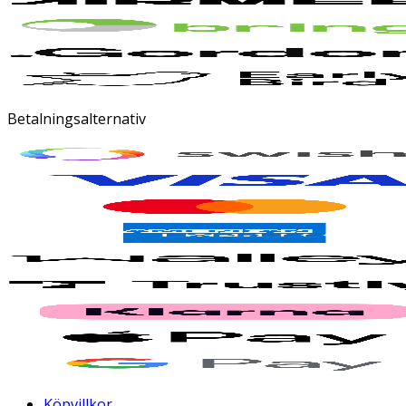
Betalningsalternativ
Köpvillkor