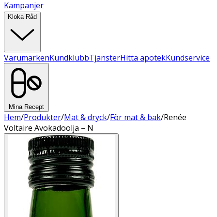
Kampanjer
Kloka Råd
Varumärken
Kundklubb
Tjänster
Hitta apotek
Kundservice
Mina Recept
Hem
/
Produkter
/
Mat & dryck
/
För mat & bak
/
Renée
Voltaire Avokadoolja – N