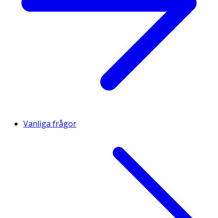
Innehåll
Avokadoolja (100%).
Vanliga frågor