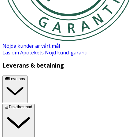
och marinader.
Förvaring
Förvaras torrt och svalt. Öppnad förpackning bör
förvaras väl tillsluten.
Nöjda kunder är vårt mål
Läs om Apotekets Nöjd kund-garanti
Leverans & betalning
Näringsinnehåll
100 g
🚚Leverans
Energi kj/kcal
3767/900
Fett
100 g
🧺Fraktkostnad
- varav mättat fett
18 g
- varav enkelomättat fett
67 g