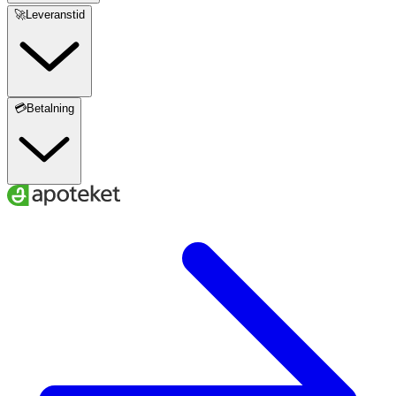
🚀Leveranstid
- varav fleromättat fett
15 g
- -varav alfa-linolensyra
3 g
💳Betalning
Kolhydrat
0 g
- varav sockerarter
0 g
Fiber
0 g
Protein
0 g
Salt
0 g