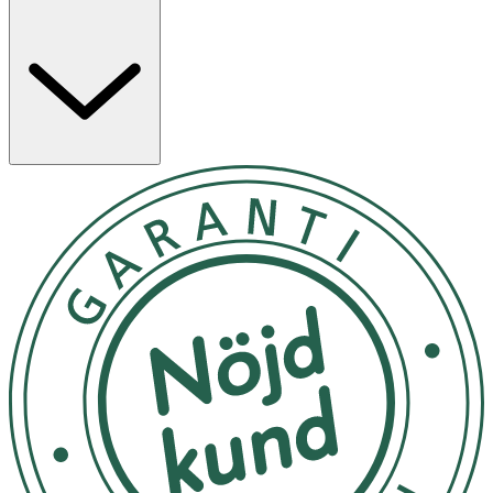
Oljan är deodoriserad med vattenånga, vilket ger en
neutral smak och doft som låter andra ingredienser
framträda. Den höga rökpunkten gör att oljan lämpar sig
för stekning vid hög temperatur, samtidigt som den även
kan användas i både varm och kall
matlagning
exempelvis i sallader och dressingar
Egenskaper
· Tillverkad av 100 % avokadoolja
· Neutral smak och doft
· Tål hög värme (rökpunkt upp till 270 °C)
· Passar för både varm och kall matlagning
Användning
Kan användas till stekning, bakning, sallader, dressingar