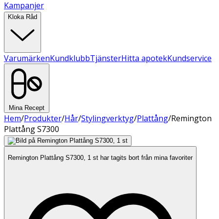
Kampanjer
Kloka Råd
Varumärken
Kundklubb
Tjänster
Hitta apotek
Kundservice
Mina Recept
Hem
/
Produkter
/
Hår
/
Stylingverktyg
/
Plattång
/
Remington
Plattång S7300
Remington Plattång S7300, 1 st har tagits bort från mina favoriter