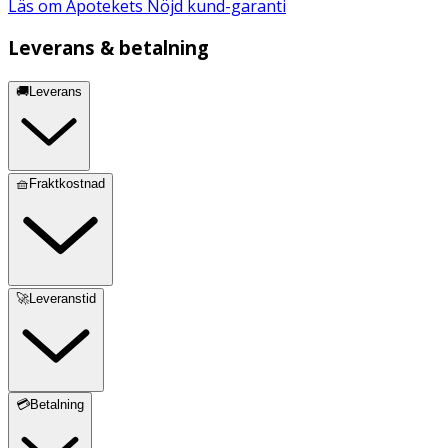
Läs om Apotekets Nöjd kund-garanti
Leverans & betalning
🚚Leverans
🧺Fraktkostnad
🚀Leveranstid
💳Betalning