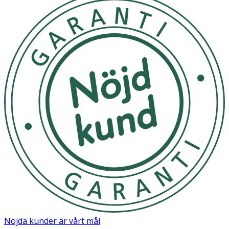
uppvärmningstid gör att den är klar att användas på ett
kick. Remington Wet2Straight är det enda verktyg du
behöver för att skapa en underbart snygg look som
håller och det på nolltid.
OK för gravida och ammande:
Ja
Nöjda kunder är vårt mål