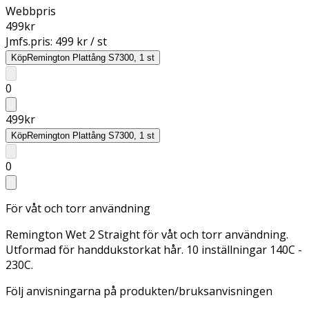
Webbpris
499
kr
Jmfs.pris:
499 kr / st
Köp
Remington Plattång S7300, 1 st
0
499
kr
Köp
Remington Plattång S7300, 1 st
0
För våt och torr användning
Remington Wet 2 Straight för våt och torr användning.
Utformad för handdukstorkat hår. 10 inställningar 140C -
230C.
Följ anvisningarna på produkten/bruksanvisningen