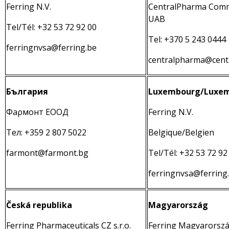
Ferring N.V.
CentralPharma Comm
UAB
Tel/Tél: +32 53 72 92 00
Tel: +370 5 243 0444
ferringnvsa@ferring.be
centralpharma@centr
България
Luxembourg/Luxe
Φаρмонт ЕООД
Ferring N.V.
Тел: +359 2 807 5022
Belgique/Belgien
farmont@farmont.bg
Tel/Tél: +32 53 72 92
ferringnvsa@ferring
Česká republika
Magyarország
Ferring Pharmaceuticals CZ s.r.o.
Ferring Magyarorsz