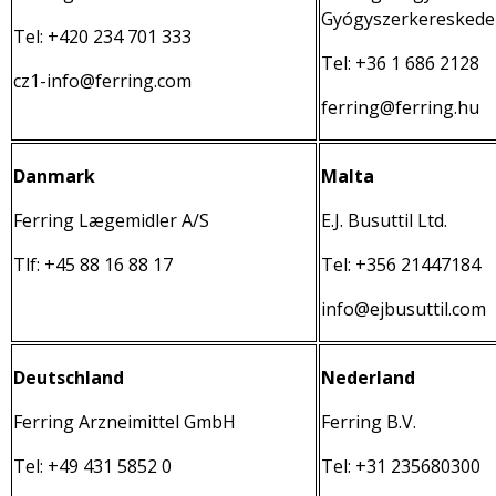
Gyógyszerkereskedel
Tel: +420 234 701 333
Tel: +36 1 686 2128
cz1-info@ferring.com
ferring@ferring.hu
Danmark
Malta
Ferring Lægemidler A/S
E.J. Busuttil Ltd.
Tlf: +45 88 16 88 17
Tel: +356 21447184
info@ejbusuttil.com
Deutschland
Nederland
Ferring Arzneimittel GmbH
Ferring B.V.
Tel: +49 431 5852 0
Tel: +31 235680300