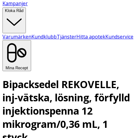
Kampanjer
Kloka Råd
Varumärken
Kundklubb
Tjänster
Hitta apotek
Kundservice
Mina Recept
Bipacksedel REKOVELLE,
inj-vätska, lösning, förfylld
injektionspenna 12
mikrogram/0,36 mL, 1
styck