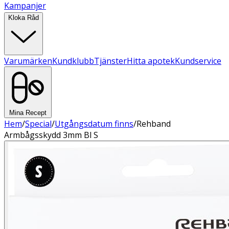
Kampanjer
Kloka Råd
Varumärken
Kundklubb
Tjänster
Hitta apotek
Kundservice
Mina Recept
Hem
/
Special
/
Utgångsdatum finns
/
Rehband
Armbågsskydd 3mm Bl S