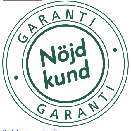
M
26–28 cm
L
28–30 cm
XL
30–32 cm
XXL
32–34 cm
Håll armbågen något böjd (30 grader) och mät
omkretsen runt armbågsleden.
Användning
- Tvättas i varmt vatten och lufttorkas.
- Rekommenderat att använda tvättpåse.
- Fäst alla kardborreband innan tvätt.
Material