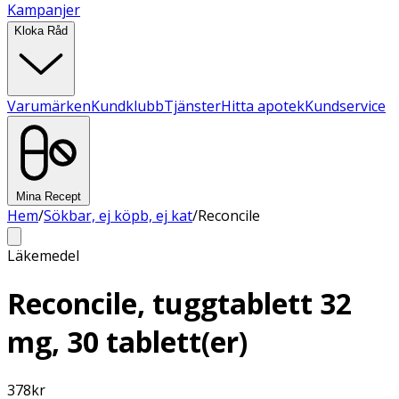
Kampanjer
Kloka Råd
Varumärken
Kundklubb
Tjänster
Hitta apotek
Kundservice
Mina Recept
Hem
/
Sökbar, ej köpb, ej kat
/
Reconcile
Läkemedel
Reconcile, tuggtablett 32
mg, 30 tablett(er)
378
kr