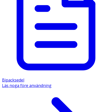
Bipacksedel
Läs noga före användning