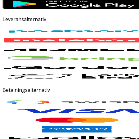
Leveransalternativ
Betalningsalternativ