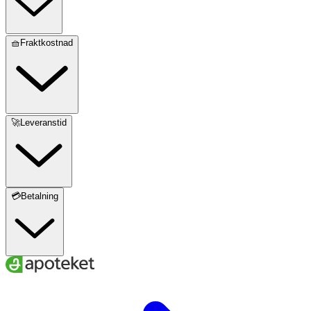
🧺Fraktkostnad
🚀Leveranstid
💳Betalning