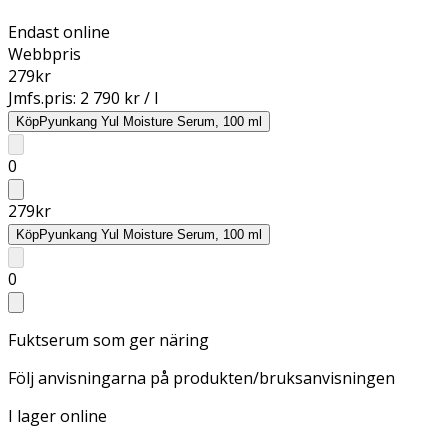
Endast online
Webbpris
279
kr
Jmfs.pris:
2 790 kr / l
Köp
Pyunkang Yul Moisture Serum, 100 ml
0
279
kr
Köp
Pyunkang Yul Moisture Serum, 100 ml
0
Fuktserum som ger näring
Följ anvisningarna på produkten/bruksanvisningen
I lager online