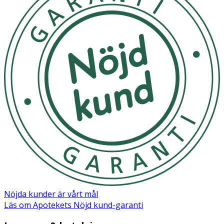
Triglyceride, 1,2-Hexanediol, Stearic Acid, Polysorbate 60,
Cetearyl Alcohol, Glyceryl Stearate, Sorbitan Sesquioleate,
Glyceryl Caprylate, Hydroxyethylcellulose, Carbomer,
Arginine, Dimethicone
Nöjda kunder är vårt mål
Läs om Apotekets Nöjd kund-garanti