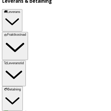
Leverans & betalning
🚚Leverans
🧺Fraktkostnad
🚀Leveranstid
💳Betalning