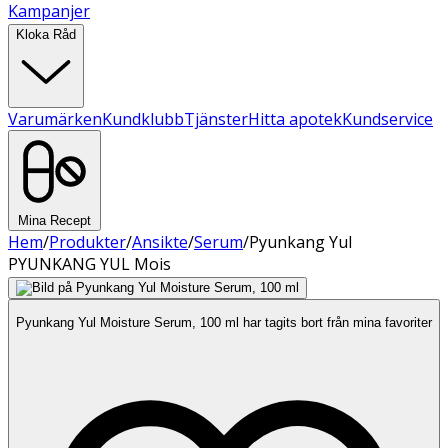
Kampanjer
Kloka Råd
Varumärken
Kundklubb
Tjänster
Hitta apotek
Kundservice
Mina Recept
Hem
/
Produkter
/
Ansikte
/
Serum
/
Pyunkang Yul
PYUNKANG YUL Mois
Pyunkang Yul Moisture Serum, 100 ml har tagits bort från mina favoriter