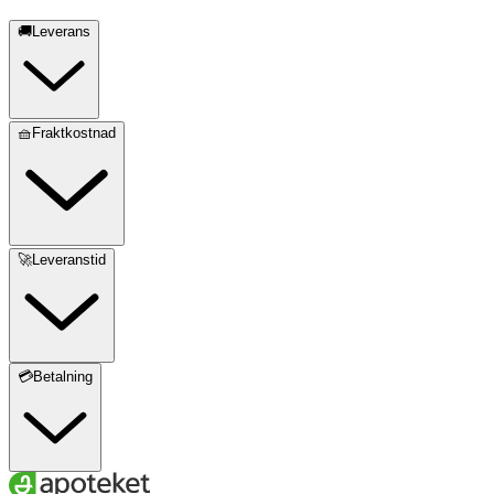
🚚Leverans
🧺Fraktkostnad
🚀Leveranstid
💳Betalning