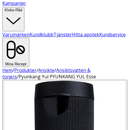
Kampanjer
Kloka Råd
Varumärken
Kundklubb
Tjänster
Hitta apotek
Kundservice
Mina Recept
Hem
/
Produkter
/
Ansikte
/
Ansiktsvatten &
toners
/
Pyunkang Yul PYUNKANG YUL Esse