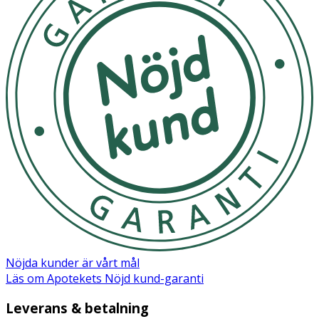
räckhåll för små barn.
Innehåll
Astragalus Membranaceus Root Extract, 1,2-Hexanediol,
Butylene Glycol, Bis-PEG-18 Methyl Ether Dimethyl Silane,
Hydroxyethylcellulose, Hydroxyethylcellulose, Arginine
Nöjda kunder är vårt mål
Läs om Apotekets Nöjd kund-garanti
Leverans & betalning