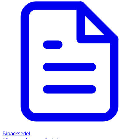
utom syn- och räckhåll för barn.
OK för gravida och ammande:
Bipacksedel