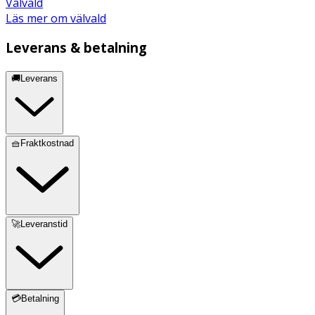
Välvald
Läs mer om välvald
Leverans & betalning
🚚Leverans
🧺Fraktkostnad
🚀Leveranstid
💳Betalning