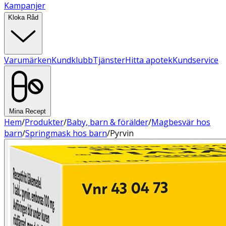
Kampanjer
Kloka Råd
Varumärken
Kundklubb
Tjänster
Hitta apotek
Kundservice
Mina Recept
Hem
/
Produkter
/
Baby, barn & förälder
/
Magbesvär hos
barn
/
Springmask hos barn
/
Pyrvin