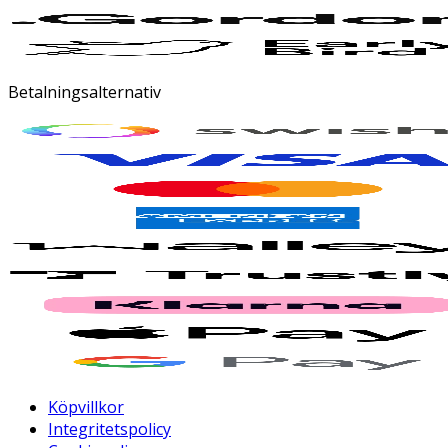
Betalningsalternativ
Köpvillkor
Integritetspolicy