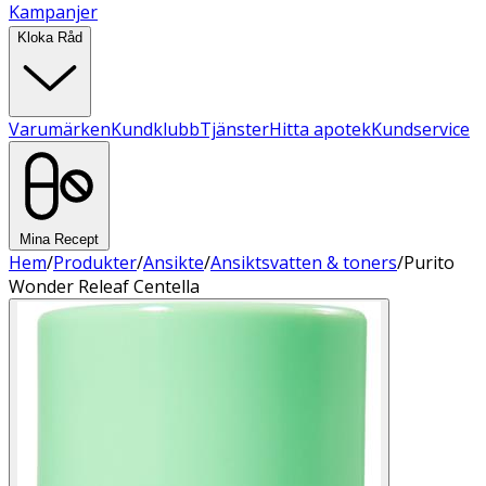
Kampanjer
Kloka Råd
Varumärken
Kundklubb
Tjänster
Hitta apotek
Kundservice
Mina Recept
Hem
/
Produkter
/
Ansikte
/
Ansiktsvatten & toners
/
Purito
Wonder Releaf Centella