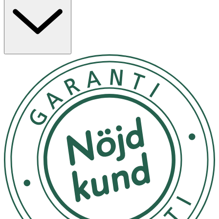
Formulan innehåller 10 % centella asiatica-extrakt (Cica),
känt för sina lugnande och reparerande egenskaper.
Produkten är även berikad med Cica-komplex,
hyaluronsyra, panthenol och allantoin som tillsammans
bidrar till att återfukta huden och stärka hudbarriären.
Egenskaper
· Innehåller 10 % centella asiatica-extrakt
· Fri från parfym, eteriska oljor och alkohol
· Återfuktar och stärker hudbarriären
· Passar känslig, torr och reaktiv hud
Användning
· Applicera efter rengöring, morgon och kväll.
· Använd händer eller bomullsrondell och klappa in
tills produkten absorberats.