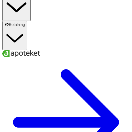
💳Betalning