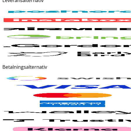
Leveransalternativ
Betalningsalternativ