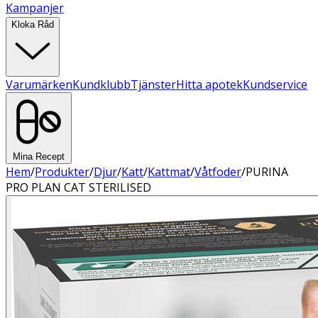
Kampanjer
Kloka Råd
Varumärken
Kundklubb
Tjänster
Hitta apotek
Kundservice
Mina Recept
Hem
/
Produkter
/
Djur
/
Katt
/
Kattmat
/
Våtfoder
/
PURINA
PRO PLAN CAT STERILISED