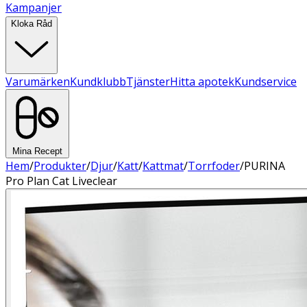
Kampanjer
Kloka Råd
Varumärken
Kundklubb
Tjänster
Hitta apotek
Kundservice
Mina Recept
Hem
/
Produkter
/
Djur
/
Katt
/
Kattmat
/
Torrfoder
/
PURINA
Pro Plan Cat Liveclear