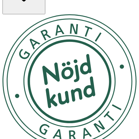
framtagen för att främja kattens hälsa samtidigt som det
underlättar samspelet mellan katt och människa.
Egenskaper
· Torrfoder med kalkon för steriliserade seniora
katter (7+ år)
· Innehåller ett särskilt äggprotein som bidrar till att
minska allergennivåer på pälsen
· Näringsrikt helfoder för daglig utfodring
Användning
· Se fodertabell på förpackningen för rekommenderad
daglig mängd baserat på kattens ålder och vikt.
Anpassa vid behov.
· Friskt vatten ska alltid finnas tillgängligt.
Förvaring