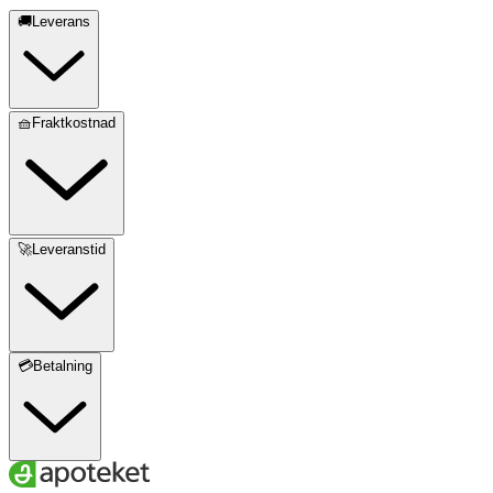
🚚Leverans
🧺Fraktkostnad
🚀Leveranstid
💳Betalning