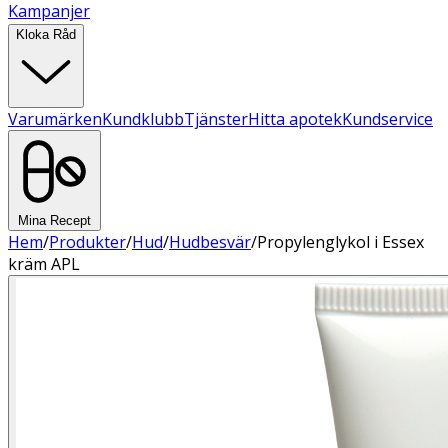
Kampanjer
Kloka Råd
Varumärken
Kundklubb
Tjänster
Hitta apotek
Kundservice
Mina Recept
Hem
/
Produkter
/
Hud
/
Hudbesvär
/
Propylenglykol i Essex
kräm APL