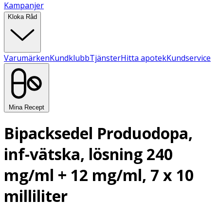
Kampanjer
Kloka Råd
Varumärken
Kundklubb
Tjänster
Hitta apotek
Kundservice
Mina Recept
Bipacksedel Produodopa,
inf-vätska, lösning 240
mg/ml + 12 mg/ml, 7 x 10
milliliter