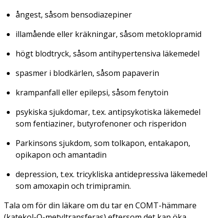
ångest, såsom bensodiazepiner
illamående eller kräkningar, såsom metoklopramid
högt blodtryck, såsom antihypertensiva läkemedel
spasmer i blodkärlen, såsom papaverin
krampanfall eller epilepsi, såsom fenytoin
psykiska sjukdomar, t.ex. antipsykotiska läkemedel
som fentiaziner, butyrofenoner och risperidon
Parkinsons sjukdom, som tolkapon, entakapon,
opikapon och amantadin
depression, t.ex. tricykliska antidepressiva läkemedel
som amoxapin och trimipramin.
Tala om för din läkare om du tar en COMT-hämmare
(katekol-O-metyltransferas) eftersom det kan öka