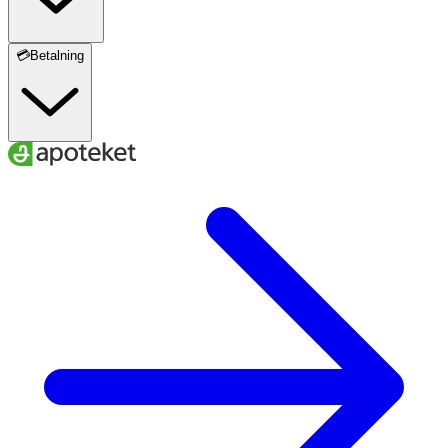
💳Betalning