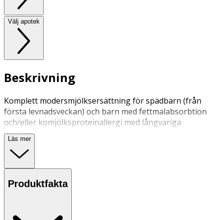
Välj apotek
Beskrivning
Komplett modersmjölksersättning för spädbarn (från
första levnadsveckan) och barn med fettmalabsorbtion
och/eller komjölksproteinallergi med långvariga
gastrointestinala symptom.
Läs mer
Produktfakta