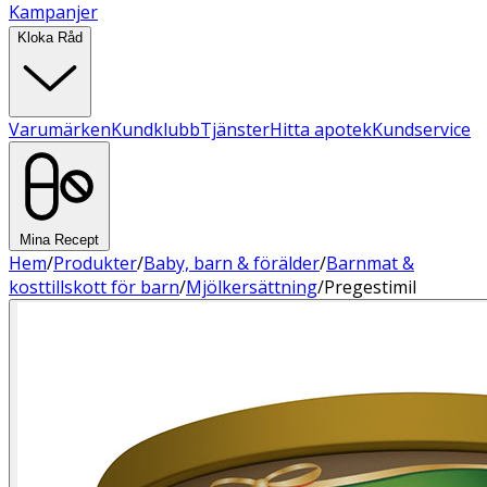
Kampanjer
Kloka Råd
Varumärken
Kundklubb
Tjänster
Hitta apotek
Kundservice
Mina Recept
Hem
/
Produkter
/
Baby, barn & förälder
/
Barnmat &
kosttillskott för barn
/
Mjölkersättning
/
Pregestimil