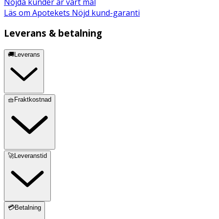
Nöjda kunder är vårt mål
Ethylhexylglycerin, 1,2-Hexanediol, Polyglyceryl-10
Läs om Apotekets Nöjd kund-garanti
Stearate, Canola/Canola Oil/Huile de Colza, Buteth-3,
Tributyl Citrate, Caprylhydroxamic Acid, Sodium
Leverans & betalning
Benzotriazolyl Butylphenol Sulfonate, Phenoxyethanol,
Limonene.
🚚Leverans
🧺Fraktkostnad
🚀Leveranstid
💳Betalning