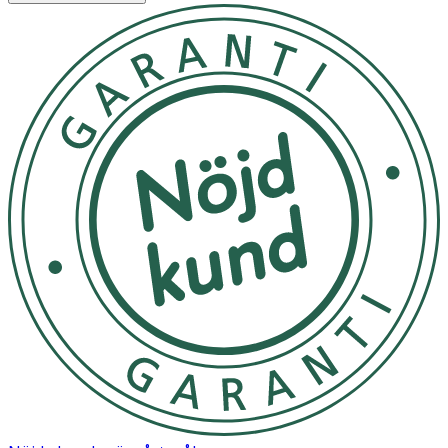
undvik ögonområdet.
- Låt sitta ca 10 min och skölj av.
- Förvaras mörkt och svalt.
Innehåll
Aqua/Water/Eau, Glycerin, Citrus Limon (Lemon) Fruit
Water, Arginine, Citrus Aurantium Dulcis (Orange) Peel
Oil, Limnanthes Alba (Meadowfoam) Seed Oil, Tocopheryl
Acetate, Anthemis Nobilis Flower Extract, Argania
Spinosa Kernel Oil, Camellia Sinensis Leaf Extract,
Centella Asiatica Extract, Glycyrrhiza Glabra (Licorice)
Root Extract, Helianthus Annuus (Sunflower) Seed Oil,
Hippophae Rhamnoides Extract, Panax Ginseng Root
Extract, Polygonum Cuspidatum Root Extract, Rosa
Canina Fruit Oil, Caffeine, Melia Azadirachta Flower
Extract, Ocimum Sanctum Leaf Extract, Melia Azadirachta
Leaf Extract, Curcuma Longa (Turmeric) Root Extract,
Corallina Officinalis Extract, Ferulic Acid, Ascorbic Acid,
Tocopherol, Carbomer, Polyester-5, Caprylyl Glycol,