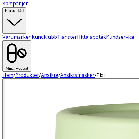
Kampanjer
Kloka Råd
Varumärken
Kundklubb
Tjänster
Hitta apotek
Kundservice
Mina Recept
Hem
/
Produkter
/
Ansikte
/
Ansiktsmasker
/
Pixi