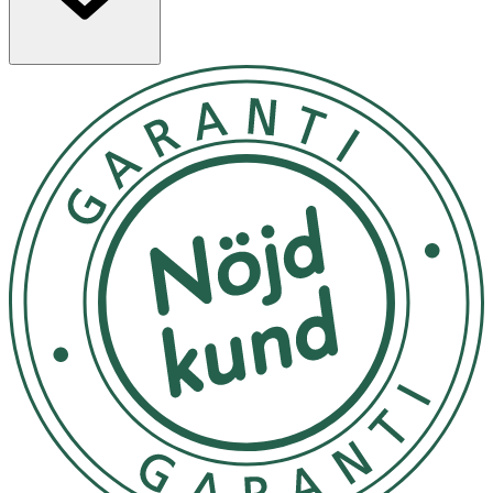
- OBS! Vid användning av produkter med glykolsyra bör
du alltid använda SPF.
- Förvaras mörkt och svalt.
Innehåll
Aloe Barbadensis Leaf Juice, CarthamusTinctorius
(Safflower) Seed Oil, Cetyl Alcohol, Glyceryl Stearate,
Diatomaceous Earth, Glycerin, Glycolic Acid, Sodium
Glycolate, Lauroamphocarboxyglycinate and Sodium
Trideceth Sulfate, Squalane, AnthemisNobilis Flower
(Chamomile) Extract, Saponaria Officinalis Leaf/Root
Extract, Hexylene Glycol (and) Fructose (and) Glucose
(and) Sucrose (and) Urea (and) Dextrin (and) Alanine (and)
Glutamic Acid (and) Aspartic Acid (and) Hexyl Nicotinate,
Persea Gratissima (Avocado) Oil, Triticum Vulgare
(Wheat) Germ Oil, Corylus Avellana (Hazelnut) Seed Oil,
SesamumIndicum (Sesame) Seed Oil, Phenoxyethanol,
Caprylyl Glycol, Ethylhexylglycerin, Xanthan Gum,