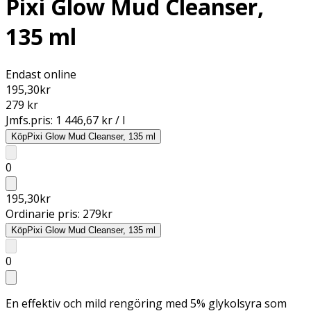
Pixi Glow Mud Cleanser,
135 ml
Endast online
195,30
kr
279 kr
Jmfs.pris:
1 446,67 kr / l
Köp
Pixi Glow Mud Cleanser, 135 ml
0
195,30
kr
Ordinarie pris:
279
kr
Köp
Pixi Glow Mud Cleanser, 135 ml
0
En effektiv och mild rengöring med 5% glykolsyra som