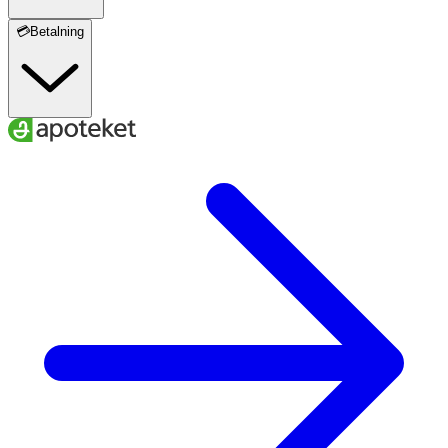
💳Betalning