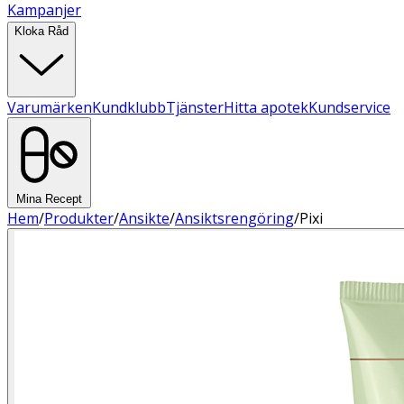
Kampanjer
Kloka Råd
Varumärken
Kundklubb
Tjänster
Hitta apotek
Kundservice
Mina Recept
Hem
/
Produkter
/
Ansikte
/
Ansiktsrengöring
/
Pixi