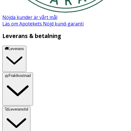
Fragrance, Chlorphenesin, Guar Gum, Sodium
Hyaluronate, Citric Acid. Made in USA / Fabriqué aux
États-Unis.
Nöjda kunder är vårt mål
Läs om Apotekets Nöjd kund-garanti
Leverans & betalning
🚚Leverans
🧺Fraktkostnad
🚀Leveranstid