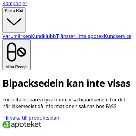
Kampanjer
Kloka Råd
Varumärken
Kundklubb
Tjänster
Hitta apotek
Kundservice
Mina Recept
Bipacksedeln kan inte visas
För tillfället kan vi tyvärr inte visa bipacksedeln för det
här läkemedlet då informationen saknas hos FASS.
Tillbaka till produktsidan