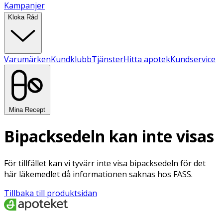
Kampanjer
Kloka Råd
Varumärken
Kundklubb
Tjänster
Hitta apotek
Kundservice
Mina Recept
Bipacksedeln kan inte visas
För tillfället kan vi tyvärr inte visa bipacksedeln för det
här läkemedlet då informationen saknas hos FASS.
Tillbaka till produktsidan