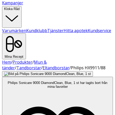
Kampanjer
Kloka Råd
Varumärken
Kundklubb
Tjänster
Hitta apotek
Kundservice
Mina Recept
Hem
/
Produkter
/
Mun &
tänder
/
Tandborstar
/
Eltandborstar
/
Philips HX9911/88
Philips Sonicare 9000 DiamondClean, Blue, 1 st har tagits bort från
mina favoriter