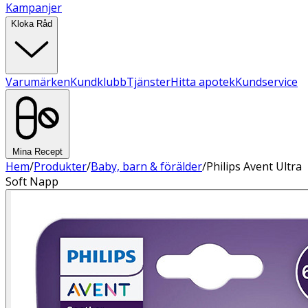
Kampanjer
Kloka Råd
Varumärken
Kundklubb
Tjänster
Hitta apotek
Kundservice
Mina Recept
Hem
/
Produkter
/
Baby, barn & förälder
/
Philips Avent Ultra
Soft Napp