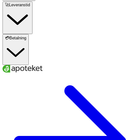
🚀Leveranstid
💳Betalning