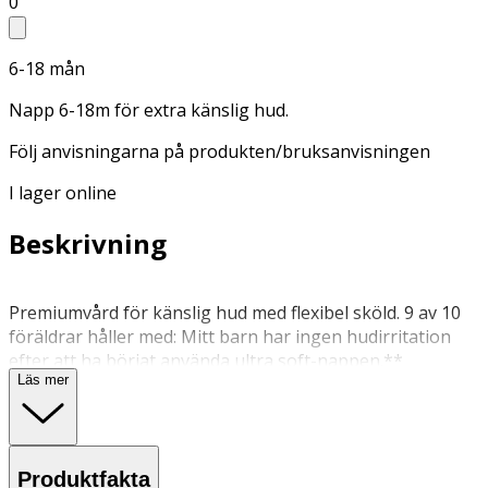
0
6-18 mån
Napp 6-18m för extra känslig hud.
Följ anvisningarna på produkten/bruksanvisningen
I lager online
Beskrivning
Premiumvård för känslig hud med flexibel sköld. 9 av 10
föräldrar håller med: Mitt barn har ingen hudirritation
efter att ha börjat använda ultra soft-nappen.**
Läs mer
Lugnande komfort är alltid nära, oavsett vem som tar
hand om barnet. Nu 80 % växtbaserad.
Följ instruktionerna på kartongen,
Produktfakta