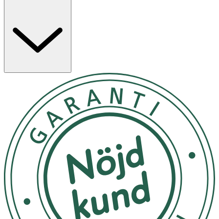
Följ instruktionerna på kartongen
OK för gravida och ammande:
Ja