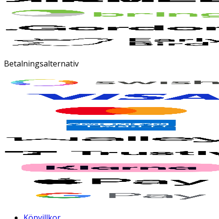
Betalningsalternativ
Köpvillkor