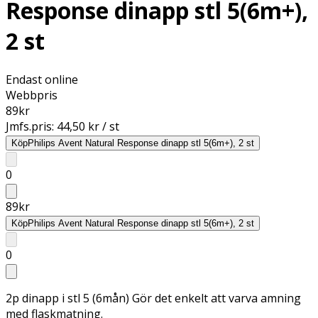
Response dinapp stl 5(6m+),
2 st
Endast online
Webbpris
89
kr
Jmfs.pris:
44,50 kr / st
Köp
Philips Avent Natural Response dinapp stl 5(6m+), 2 st
0
89
kr
Köp
Philips Avent Natural Response dinapp stl 5(6m+), 2 st
0
2p dinapp i stl 5 (6mån) Gör det enkelt att varva amning
med flaskmatning.