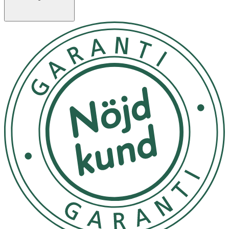
- Utformad för att endast släppa ut mjölk vid aktivt sug
- Bred, mjuk och flexibel form som efterliknar ett bröst
- Kan bidra till att minska risken för att barnet sväljer luft
- Finns i flera flödeshastigheter för att passa barnets behov
- Tillverkad av BPA-fritt material
Användning
Välj rätt flödesnivå utifrån barnets ålder och matningsbehov.
Dinappen monteras på
Philips Avent-flaskor
och används vid
matning av barn från 6 månader. Sterilisera före första
användning och därefter regelbundet enligt tillverkarens
instruktioner. Observera att ju högre flödesnummer, desto
snabbare flödar mjölken när barnet suger.
Förvaring
Förvaras i rumstemperatur, skyddat från direkt solljus och utom
räckhåll för små barn.
I
nnehåll