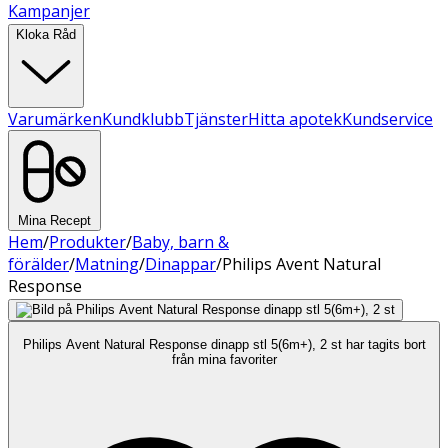
Kampanjer
Kloka Råd
Varumärken
Kundklubb
Tjänster
Hitta apotek
Kundservice
Mina Recept
Hem
/
Produkter
/
Baby, barn &
förälder
/
Matning
/
Dinappar
/
Philips Avent Natural
Response
Philips Avent Natural Response dinapp stl 5(6m+), 2 st har tagits bort
från mina favoriter