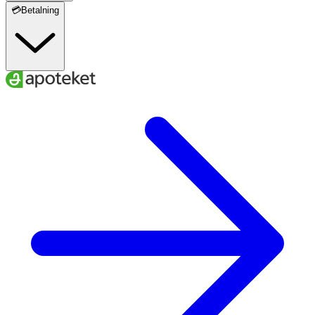
💳Betalning