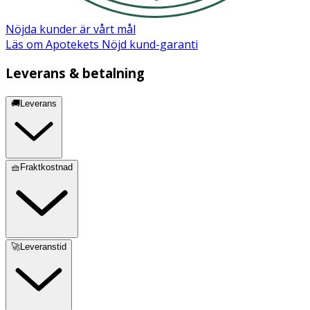
2 st Philips Avent Natural Response dinappar storlek 5 (6m+).
Nöjda kunder är vårt mål
Tillverkade av mjukt silikon och fria från BPA.
Läs om Apotekets Nöjd kund-garanti
Leverans & betalning
🚚Leverans
🧺Fraktkostnad
🚀Leveranstid