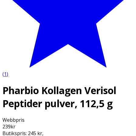
(
1
)
Pharbio Kollagen Verisol
Peptider pulver, 112,5 g
Webbpris
239
kr
Butikspris:
245 kr
,