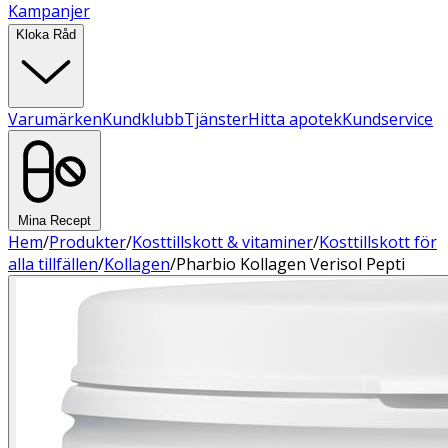
Kampanjer
Kloka Råd
Varumärken
Kundklubb
Tjänster
Hitta apotek
Kundservice
Mina Recept
Hem
/
Produkter
/
Kosttillskott & vitaminer
/
Kosttillskott för
alla tillfällen
/
Kollagen
/
Pharbio Kollagen Verisol Pepti