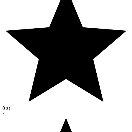
0
st
1