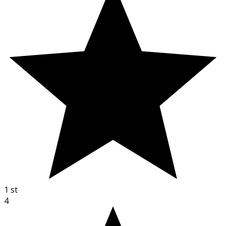
1
st
4