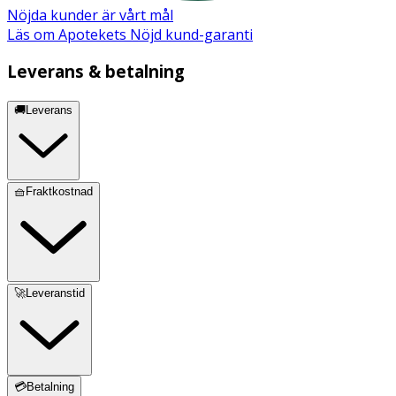
Nöjda kunder är vårt mål
Läs om Apotekets Nöjd kund-garanti
Leverans & betalning
🚚Leverans
🧺Fraktkostnad
🚀Leveranstid
💳Betalning