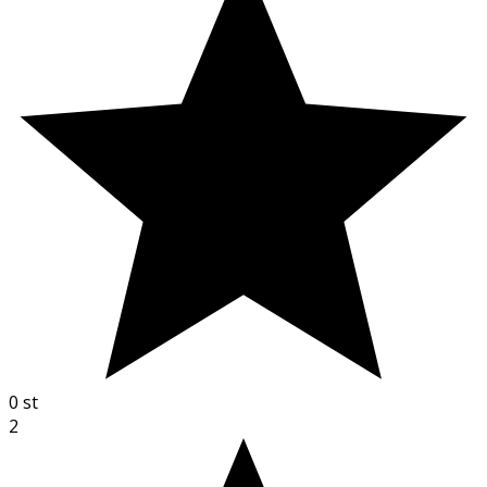
0
st
2