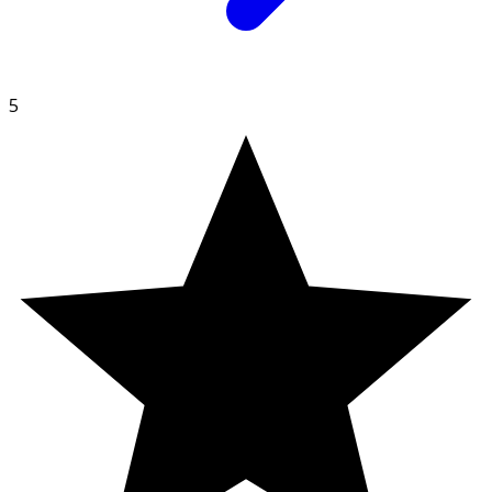
mg
5
* Dagligt referensintag. ** DRI ej fastställd.
Innehåll
Hydrolyserat kollagen (från nötkreatur).