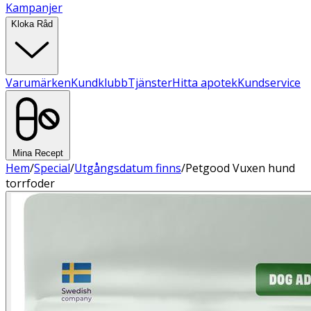
Kampanjer
Kloka Råd
Varumärken
Kundklubb
Tjänster
Hitta apotek
Kundservice
Mina Recept
Hem
/
Special
/
Utgångsdatum finns
/
Petgood Vuxen hund
torrfoder