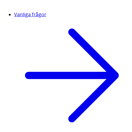
mg), mangan (mangan(II) oxid) (35 mg), jod (Kalciumjodat
vattenfri (1.5 mg), selen (Natriumselenit) (0.1 mg), taurin
(100 mg), l-karnitin (300 mg), Antioxidanter; innehåller
Vanliga frågor
naturliga antioxidanter.
METABOLISK ENERGI: 3535 kcal/kg ME.
Tillverkat i EU. Utfodringsrekommendationen baseras på
ett normalt energibehov hos din hund.