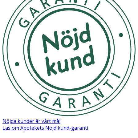
din hund i optimal kondition.
- Det rekommenderas att dela den dagliga mängden mat i
minst två portioner.
-Se till att hunden alltid har tillgång till rent vatten.
Förvaring
Förvara svalt och torrt, i återförsluten originalpåse eller
lufttät behållare.
Weight
Low
Medium
High
in KG
activity
activity
activity
2,5
55g
60 g
70 g
5
90g
105g
120g
Nöjda kunder är vårt mål
Läs om Apotekets Nöjd kund-garanti
7,5
120g
140g
160g