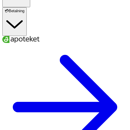
💳Betalning