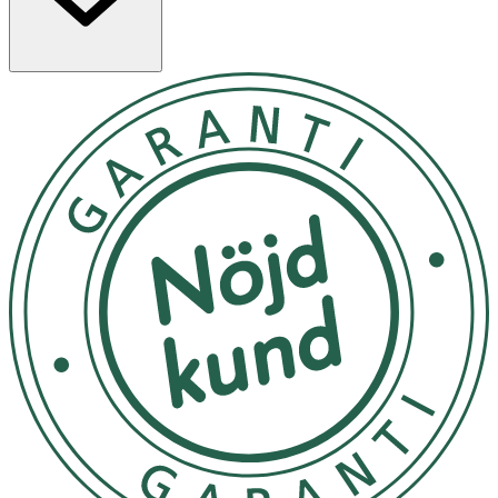
utomhustemperaturen, kattens livsstil, temperament och
aktivitetsnivå.
- 2 kg: 8 bitar per dag
- 4 kg: 12 bitar per dag
- 6 kg: 16 bitar per dag.
- Se till att katten alltid har tillgång till rent vatten.
- Förvaras torrt och svalt, i återförsluten originalpåse
eller lufttät behållare.
Innehåll
Sammansättning: Torkat insektsprotein (24%),
ärtstärkelse, ärter, ärtprotein, kokosolja, olivolja,
lignocellulosa, mineraler, jäst, torkad bryggerijäst (2%),
torkad kattmynta (1%).
Analytiska beståndsdelar: Råprotein 28,6%, Råfett 18,0%,
Växttråd 6,3%, Råaska 6,6%, Näringstillsatser/kg: