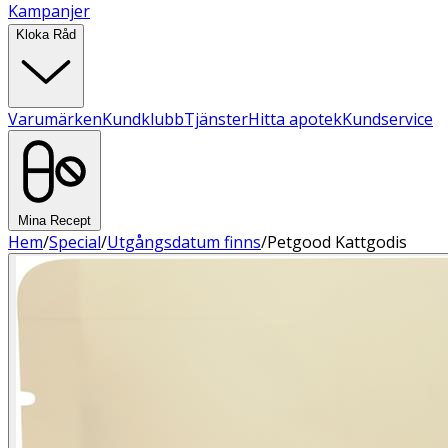
Kampanjer
Kloka Råd
Varumärken
Kundklubb
Tjänster
Hitta apotek
Kundservice
Mina Recept
Hem
/
Special
/
Utgångsdatum finns
/
Petgood Kattgodis