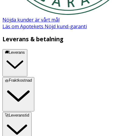
Vitaminer: taurin 1 200 mg. Antioxidanter:
tokoferolextrakt från vegetabiliska oljor 110 mg.
Nöjda kunder är vårt mål
Läs om Apotekets Nöjd kund-garanti
Leverans & betalning
🚚Leverans
🧺Fraktkostnad
🚀Leveranstid