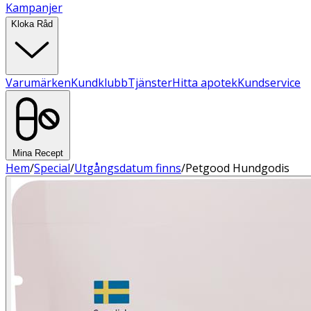
Kampanjer
Kloka Råd
Varumärken
Kundklubb
Tjänster
Hitta apotek
Kundservice
Mina Recept
Hem
/
Special
/
Utgångsdatum finns
/
Petgood Hundgodis