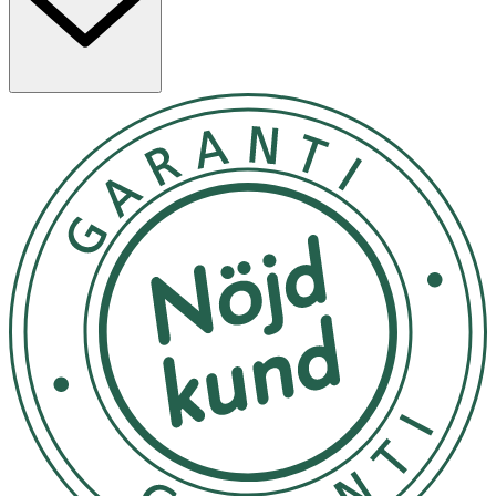
- Kompletteringsfoder för valpar från 2 månaders ålder.
Måste användas i kombination med ett balanserat
helfoder.
- Se till att din hund alltid har tillgång till färskt
dricksvatten.
- Dagsransonen kan variera beroende på
utomhustemperaturen, hundens livsstil, temperament
och aktivitetsnivå.
- 2-5 kg: 5 bitar per dag.
- 5-10 kg: 10 bitar per dag.
- 10-20 kg: 15 bitar per dag.
- 20-30 kg: 18 bitar per dag.
- Förvaras torrt och svalt, i återförsluten originalpåse
eller lufttät behållare.