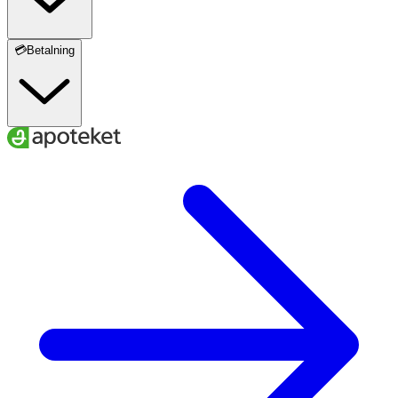
💳Betalning