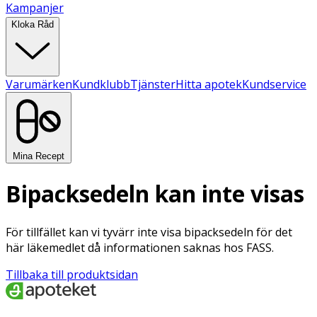
Kampanjer
Kloka Råd
Varumärken
Kundklubb
Tjänster
Hitta apotek
Kundservice
Mina Recept
Bipacksedeln kan inte visas
För tillfället kan vi tyvärr inte visa bipacksedeln för det
här läkemedlet då informationen saknas hos FASS.
Tillbaka till produktsidan