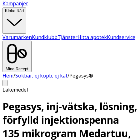
Kampanjer
Kloka Råd
Varumärken
Kundklubb
Tjänster
Hitta apotek
Kundservice
Mina Recept
Hem
/
Sökbar, ej köpb, ej kat
/
Pegasys®
Läkemedel
Pegasys, inj-vätska, lösning,
förfylld injektionspenna
135 mikrogram Medartuu,