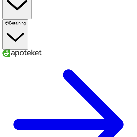
💳Betalning