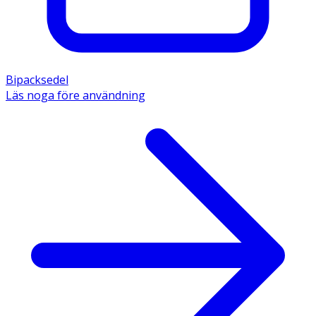
Bipacksedel
Läs noga före användning