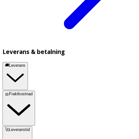
Leverans & betalning
🚚Leverans
🧺Fraktkostnad
🚀Leveranstid