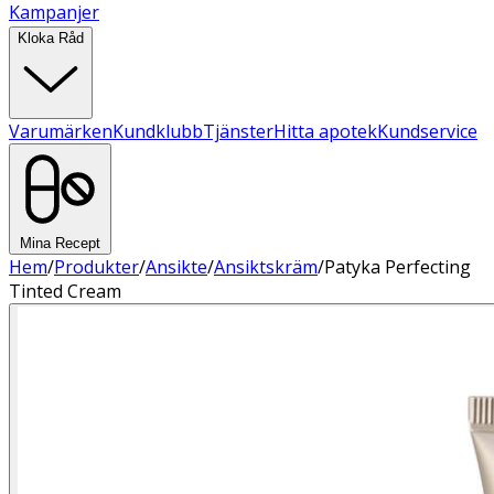
Kampanjer
Kloka Råd
Varumärken
Kundklubb
Tjänster
Hitta apotek
Kundservice
Mina Recept
Hem
/
Produkter
/
Ansikte
/
Ansiktskräm
/
Patyka Perfecting
Tinted Cream