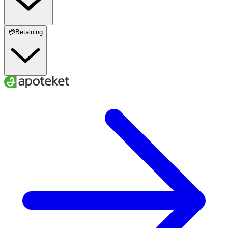
HYDROXIDE, MELISSA OFFICINALIS LEAF EXTRACT*,
VANILLIN**, CITRIC ACID, PINENE**, POTASSIUM
SORBATE, LINALOOL**. [02-006-2.06] *Ingredients from
💳Betalning
Organic Farming. **Natural components of natural
fragrance ingredients.
Märkning
Ecocert Cosmos Organic