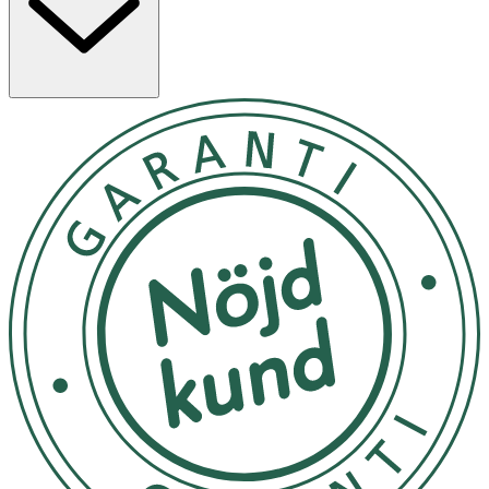
(patenterat PATYKA*) ger huden energi, 24-timmars
återfuktning och skyddar den från daglig stress. Huden
upplevs utvilad, slätare och full av lyster och ’glow’. Vid
regelbunden användning blir huden fylligare och mer
energifylld. Ge ren lätt täckning och naturlig finish. Icke-
komedogen. Finns i två nyanser: light och golden. Light –
en ljus, neutral underton. Golden – medelljus, varm
underton. PATYKA GLOW är en serie hudvårdande
hybridprodukter med dubbelverkan – bå
Används som en ansiktskräm, efter en ansiktsvatten
och/eller serum.
Förvaras i tumstemperatur, ej i direkt solljus
OK för gravida och ammande:
Ja
Ingredienser:
AQUA (WATER), GLYCERIN, C15-19 ALKANE, HELIANTHUS
ANNUUS (SUNFLOWER) SEED OIL*, CI 77891 (TITANIUM