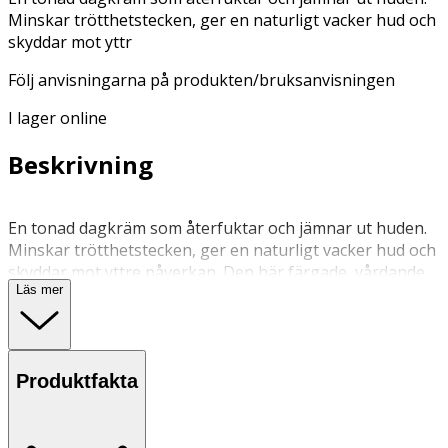
Minskar trötthetstecken, ger en naturligt vacker hud och
skyddar mot yttr
Följ anvisningarna på produkten/bruksanvisningen
I lager online
Beskrivning
En tonad dagkräm som återfuktar och jämnar ut huden.
Minskar trötthetstecken, ger en naturligt vacker hud och
skyddar mot yttre påverkan. Den här färgade, vårdande
Läs mer
dagkrämen med naturliga pigment smälter samman med
huden och korrigerar tecken på trötthet och mindre
färgskiftningar. Ger en en fräsch, utjämnad och naturlig
hy med GLOW. Formula berikad med en växtbaserat
Produktfakta
kollagenliknande ingrediens som förstärker hudens
fyllighet dag för dag. Kombinationen av C-vitamin,
hyaluronsyra och ett exklusivt ekologiskt Melissa-extrakt