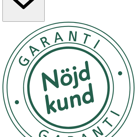
Förvaras i tumstemperatur, ej i direkt solljus
OK för gravida och ammande:
Ja
Ingredienser:
ROSA DAMASCENA FLOWER WATER*, AQUA (WATER),
CAPRYLIC/CAPRIC TRIGLYCERIDE, C10-18
TRIGLYCERIDES, CETEARYL ALCOHOL, ALCOHOL**
DENAT., BUTYROSPERMUM PARKII (SHEA) BUTTER*,
DIGLYCERIN, SQUALANE, DICAPRYLYL ETHER, GLYCERIN,
GLYCERYL BEHENATE, GLYCERYL STEARATE, PARFUM
(FRAGRANCE), GLYCERYL STEARATE CITRATE,
POTASSIUM PALMITOYL HYDROLYZED WHEAT
PROTEIN, SODIUM HYALURONATE, ENGELHARDTIA
CHRYSOLEPIS LEAF EXTRACT, TARAXACUM OFFICINALE
(DANDELION) RHIZOME/ROOT EXTRACT, ANGELICA
ARCHANGELICA CALLUS EXTRACT, GLYCERYL
CAPRYLATE, SODIUM COCOYL GLUTAMATE,
LIMONENE***, LEVULINIC ACID, VIGNA ACONITIFOLIA
SEED EXTRACT, SODIUM LEVULINATE, SCLEROTIUM