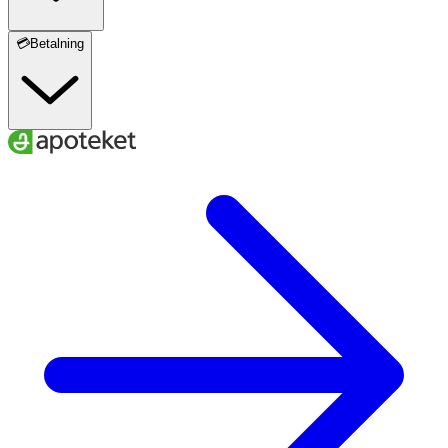
💳Betalning