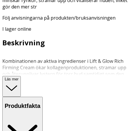
minskar rynkor, stramar upp och vitaliserar huden, vilket
gör den mer str
Följ anvisningarna på produkten/bruksanvisningen
I lager online
Beskrivning
Kombinationen av aktiva ingredienser i Lift & Glow Rich
Firming Cream ökar kollagenproduktionen, stramar upp
och återupplivar lystern för torr hud samtidigt som den
Läs mer
ger den intensiv näring. Krämen är berikad med
ekologiska maskrosor och Engelhardia och skyddar
effektivt huden från åldrande. Passar torr hud. Vegansk,
certifierad Ecocert/COSMOS Organic.
Produktfakta
Massera in försiktigt in krämen i ansiktet efter rengöring
och/eller serum.