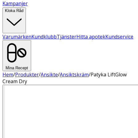
Kampanjer
Kloka Råd
Varumärken
Kundklubb
Tjänster
Hitta apotek
Kundservice
Mina Recept
Hem
/
Produkter
/
Ansikte
/
Ansiktskräm
/
Patyka LiftGlow
Cream Dry