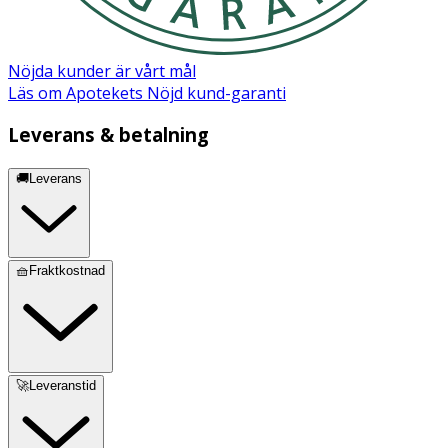
GUM, CHONDRUS CRISPUS (CARRAGEENAN) POWDER,
MALTODEXTRIN, PENTYLENE GLYCOL, SODIUM
PHYTATE, XANTHAN GUM, SODIUM HYDROXIDE,
Nöjda kunder är vårt mål
GLUCOSE, LINALOOL***, TOCOPHEROL. [21006.13]
Läs om Apotekets Nöjd kund-garanti
*Ingredients from Organic Farming. **Natural
components of natural fragrance ingredients.
Leverans & betalning
🚚Leverans
Märkning
Ecocert Cosmos Organic
🧺Fraktkostnad
🚀Leveranstid