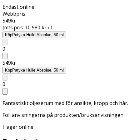
Endast online
Webbpris
549
kr
Jmfs.pris:
10 980 kr / l
Köp
Patyka Huile Absolue, 50 ml
0
549
kr
Köp
Patyka Huile Absolue, 50 ml
0
Fantastiskt oljeserum med för ansikte, kropp och hår.
Följ anvisningarna på produkten/bruksanvisningen
I lager online