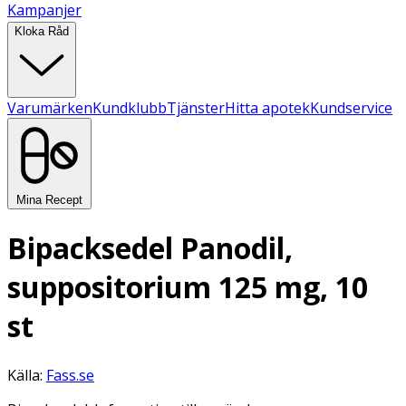
Kampanjer
Kloka Råd
Varumärken
Kundklubb
Tjänster
Hitta apotek
Kundservice
Mina Recept
Bipacksedel Panodil,
suppositorium 125 mg, 10
st
Källa:
Fass.se