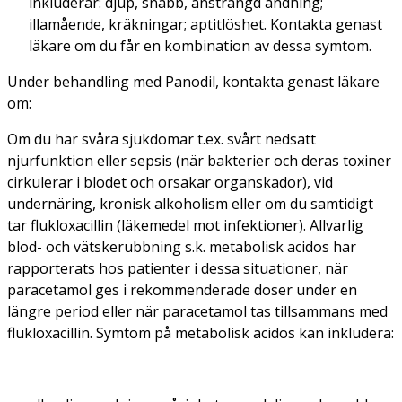
inkluderar: djup, snabb, ansträngd andning;
illamående, kräkningar; aptitlöshet. Kontakta genast
läkare om du får en kombination av dessa symtom.
Under behandling med Panodil, kontakta genast läkare
om:
Om du har svåra sjukdomar t.ex. svårt nedsatt
njurfunktion eller sepsis (när bakterier och deras toxiner
cirkulerar i blodet och orsakar organskador), vid
undernäring, kronisk alkoholism eller om du samtidigt
tar flukloxacillin (läkemedel mot infektioner). Allvarlig
blod- och vätskerubbning s.k. metabolisk acidos har
rapporterats hos patienter i dessa situationer, när
paracetamol ges i rekommenderade doser under en
längre period eller när paracetamol tas tillsammans med
flukloxacillin. Symtom på metabolisk acidos kan inkludera: