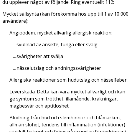
du upplever något av följande. Ring eventuellt 112:
Mycket sällsynta
(kan förekomma hos upp till 1 av 10 000
användare)
:
Angioödem, mycket allvarlig allergisk reaktion:
svullnad av ansikte, tunga eller svalg
svårigheter att svälja
nässelutslag och andningssvårigheter
Allergiska reaktioner som hudutslag och nässelfeber.
Leverskada. Detta kan vara mycket allvarligt och kan
ge symtom som trötthet, illamående, kräkningar,
magbesvär och aptitlöshet.
Blödning från hud och slemhinnor och blåmärken,
allmän slöhet, tendens till inflammation (infektioner)
särskilt halsont och feber på grund av förändringar i