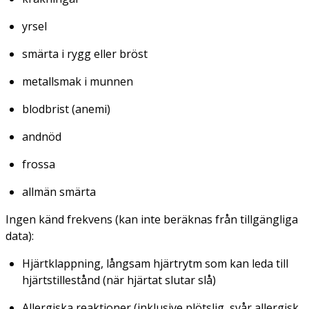
yrsel
smärta i rygg eller bröst
metallsmak i munnen
blodbrist (anemi)
andnöd
frossa
allmän smärta
Ingen känd frekvens (kan inte beräknas från tillgängliga
data):
Hjärtklappning, långsam hjärtrytm som kan leda till
hjärtstillestånd (när hjärtat slutar slå)
Allergiska reaktioner (inklusive plötslig, svår allergisk