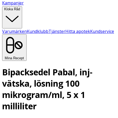
Kampanjer
Kloka Råd
Varumärken
Kundklubb
Tjänster
Hitta apotek
Kundservice
Mina Recept
Bipacksedel Pabal, inj-
vätska, lösning 100
mikrogram/ml, 5 x 1
milliliter