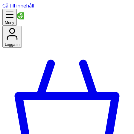
Gå till innehåll
Meny
Logga in