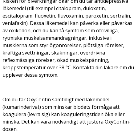
Risken för biverkningar ökar om du tar antidepressiva
läkemedel (till exempel citalopram, duloxetin,
escitalopram, fluoxetin, fluvoxamin, paroxetin, sertralin,
venlafaxin). Dessa läkemedel kan påverka eller påverkas
av oxikodon, och du kan få symtom som ofrivilliga,
rytmiska muskelsammandragningar, inklusive i
musklerna som styr ögonrörelser, plötsliga rörelser,
kraftiga svettningar, skakningar, överdrivna
reflexmässiga rörelser, ökad muskelspänning,
kroppstemperatur över 38 °C. Kontakta din läkare om du
upplever dessa symtom.
Om du tar OxyContin samtidigt med läkemedel
(kumarinderivat) som minskar blodets förmåga att
koagulera (levra sig) kan koaguleringstiden öka eller
minska. Det kan vara nödvändigt att justera OxyContin-
dosen.