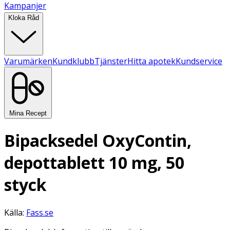
Kampanjer
Kloka Råd
Varumärken
Kundklubb
Tjänster
Hitta apotek
Kundservice
Mina Recept
Bipacksedel OxyContin,
depottablett 10 mg, 50
styck
Källa:
Fass.se