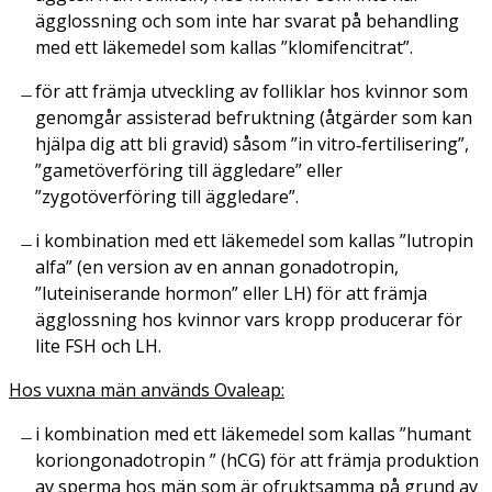
ägglossning och som inte har svarat på behandling
med ett läkemedel som kallas ”klomifencitrat”.
för att främja utveckling av folliklar hos kvinnor som
genomgår assisterad befruktning (åtgärder som kan
hjälpa dig att bli gravid) såsom ”
in vitro
‑fertilisering”,
”gametöverföring till äggledare” eller
”zygotöverföring till äggledare”.
i kombination med ett läkemedel som kallas ”lutropin
alfa” (en version av en annan gonadotropin,
”luteiniserande hormon” eller LH) för att främja
ägglossning hos kvinnor vars kropp producerar för
lite FSH och LH.
Hos vuxna män används Ovaleap:
i kombination med ett läkemedel som kallas ”humant
koriongonadotropin ” (hCG) för att främja produktion
av sperma hos män som är ofruktsamma på grund av