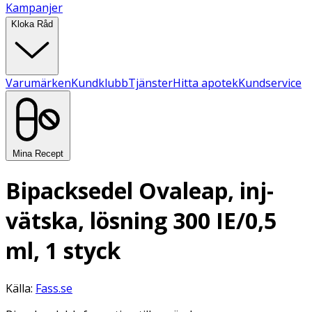
Kampanjer
Kloka Råd
Varumärken
Kundklubb
Tjänster
Hitta apotek
Kundservice
Mina Recept
Bipacksedel Ovaleap, inj-
vätska, lösning 300 IE/0,5
ml, 1 styck
Källa:
Fass.se