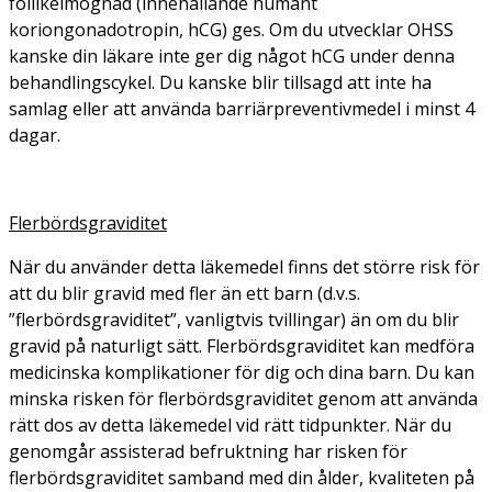
follikelmognad (innehållande humant
koriongonadotropin, hCG) ges. Om du utvecklar OHSS
kanske din läkare inte ger dig något hCG under denna
behandlingscykel. Du kanske blir tillsagd att inte ha
samlag eller att använda barriärpreventivmedel i minst 4
dagar.
Flerbördsgraviditet
När du använder detta läkemedel finns det större risk för
att du blir gravid med fler än ett barn (d.v.s.
”flerbördsgraviditet”, vanligtvis tvillingar) än om du blir
gravid på naturligt sätt. Flerbördsgraviditet kan medföra
medicinska komplikationer för dig och dina barn. Du kan
minska risken för flerbördsgraviditet genom att använda
rätt dos av detta läkemedel vid rätt tidpunkter. När du
genomgår assisterad befruktning har risken för
flerbördsgraviditet samband med din ålder, kvaliteten på