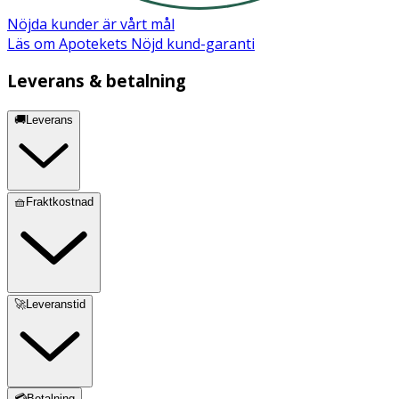
Nöjda kunder är vårt mål
Läs om Apotekets Nöjd kund-garanti
Leverans & betalning
🚚Leverans
🧺Fraktkostnad
🚀Leveranstid
💳Betalning