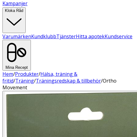
Kampanjer
Kloka Råd
Varumärken
Kundklubb
Tjänster
Hitta apotek
Kundservice
Mina Recept
Hem
/
Produkter
/
Hälsa, träning &
fritid
/
Träning
/
Träningsredskap & tillbehör
/
Ortho
Movement