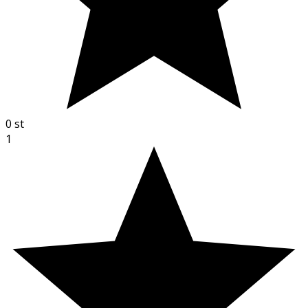
0
st
1