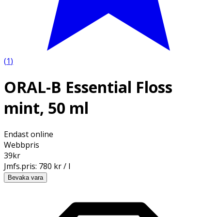
(
1
)
ORAL-B Essential Floss
mint, 50 ml
Endast online
Webbpris
39
kr
Jmfs.pris:
780 kr / l
Bevaka vara