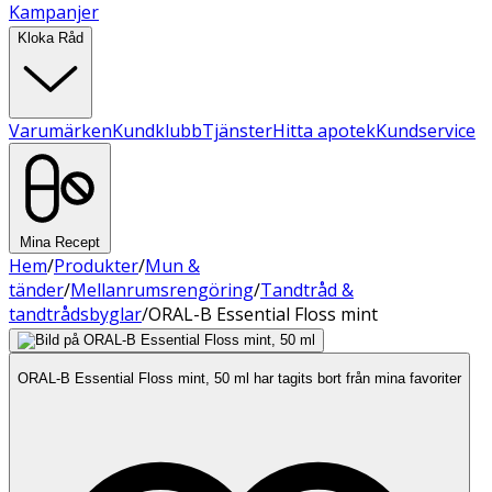
Kampanjer
Kloka Råd
Varumärken
Kundklubb
Tjänster
Hitta apotek
Kundservice
Mina Recept
Hem
/
Produkter
/
Mun &
tänder
/
Mellanrumsrengöring
/
Tandtråd &
tandtrådsbyglar
/
ORAL-B Essential Floss mint
ORAL-B Essential Floss mint, 50 ml har tagits bort från mina favoriter