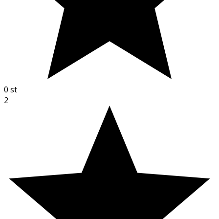
0
st
2