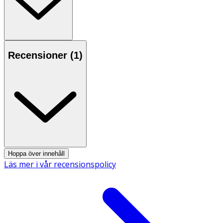
- En extra smal tandtråd som är stark och hållbar.
- Med mintsmak.
Recensioner (
1
)
Hoppa över innehåll
Läs mer i vår recensionspolicy