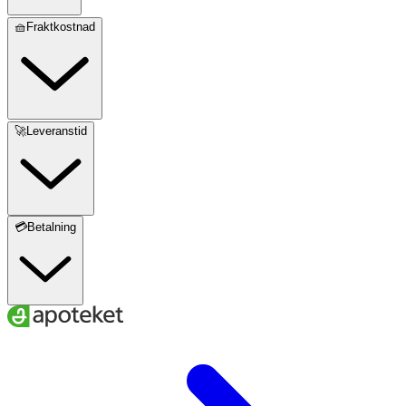
🧺Fraktkostnad
🚀Leveranstid
💳Betalning