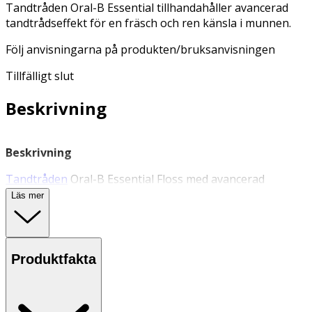
Tandtråden Oral-B Essential tillhandahåller avancerad
tandtrådseffekt för en fräsch och ren känsla i munnen.
Följ anvisningarna på produkten/bruksanvisningen
Tillfälligt slut
Beskrivning
Beskrivning
Tandtråden
Oral-B Essential Floss med avancerad
tandtrådseffekt för en fräsch och ren känsla i munnen.
Läs mer
Den har en avancerad utformning med två skikt för
överlägsen styrka, enkel hantering och bekvämlighet.
Rengör enkelt och skonsamt där tandborsten inte
kommer åt. Följ anvisningarna på
Produktfakta
produkten/bruksanvisningen.
Användning