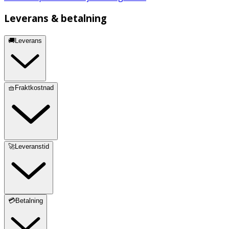
Leverans & betalning
🚚Leverans
🧺Fraktkostnad
🚀Leveranstid
💳Betalning