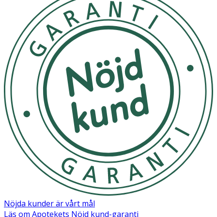
Användarinstruktioner för One-Aid Soft Foam Bandage:
1. Placera Soft Foam bandaget över såret. 2. Linda runt
fingret eller handen och tryck för att fästa. 3. Fortsätt
linda tills området är skyddat. 4. Använd extra lager om
blödningen är kraftig. 5. Riv eller klipp till önskad längd. 6.
Rengör såret och byt bandage dagligen.
Förvaringsförhållanden - Förvara på en sval, torr plats i
rumstemperatur. - Undvik direkt solljus, hög värme och
fukt för att bibehålla optimal funktion. - Förvara
produkten i originalförpackningen fram till användning
för att skydda den från nedsmutsning. - Hållbarhet: 5 år
från tillverkningsdatumet vid korrekt förvaring.
OK för gravida och ammande:
Ja
Nöjda kunder är vårt mål
Läs om Apotekets Nöjd kund-garanti