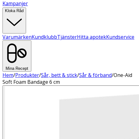
Kampanjer
Kloka Råd
Varumärken
Kundklubb
Tjänster
Hitta apotek
Kundservice
Mina Recept
Hem
/
Produkter
/
Sår, bett & stick
/
Sår & förband
/
One-Aid
Soft Foam Bandage 6 cm