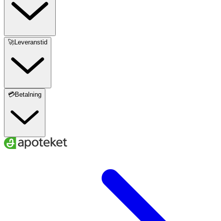
🚀Leveranstid
💳Betalning