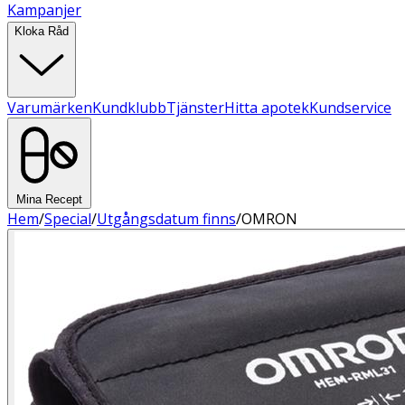
Kampanjer
Kloka Råd
Varumärken
Kundklubb
Tjänster
Hitta apotek
Kundservice
Mina Recept
Hem
/
Special
/
Utgångsdatum finns
/
OMRON