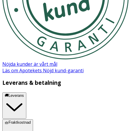
[START/STOP] trycks in tas mätningen och sparas
automatiskt.
- Sitt alldeles tyst och stilla tills mätningen är avslutad.
Förvaring
Förvara blodtrycksmätaren i förvaringsetuiet när den
inte används.
Nöjda kunder är vårt mål
Läs om Apotekets Nöjd kund-garanti
Leverans & betalning
🚚Leverans
🧺Fraktkostnad