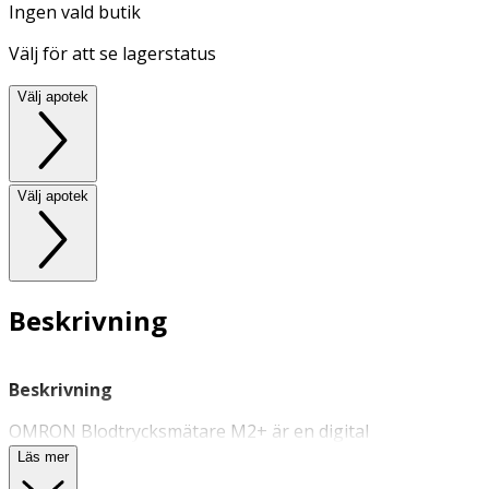
Ingen vald butik
Välj för att se lagerstatus
Välj apotek
Välj apotek
Beskrivning
Beskrivning
OMRON Blodtrycksmätare M2+ är en digital
blodtrycksmätare som är avsedd för mätning av
Läs mer
blodtryck och puls hos vuxna patienter. Den här