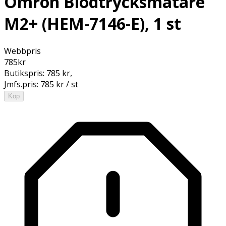
Omron Blodtrycksmätare
M2+ (HEM-7146-E), 1 st
Webbpris
785
kr
Butikspris:
785 kr
,
Jmfs.pris:
785 kr / st
Köp