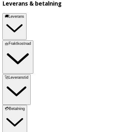
Leverans & betalning
🚚Leverans
🧺Fraktkostnad
🚀Leveranstid
💳Betalning