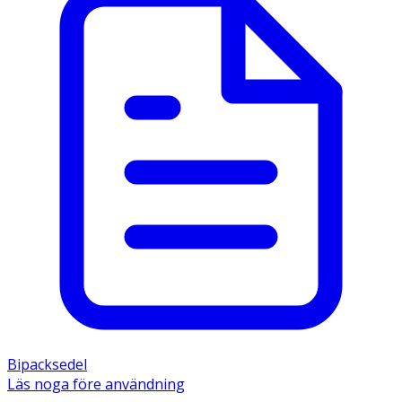
Bipacksedel
Läs noga före användning