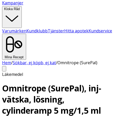
Kampanjer
Kloka Råd
Varumärken
Kundklubb
Tjänster
Hitta apotek
Kundservice
Mina Recept
Hem
/
Sökbar, ej köpb, ej kat
/
Omnitrope (SurePal)
Läkemedel
Omnitrope (SurePal), inj-
vätska, lösning,
cylinderamp 5 mg/1,5 ml