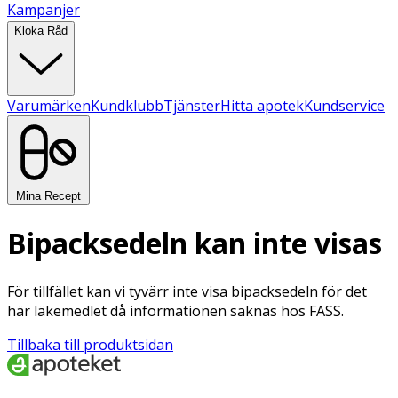
Kampanjer
Kloka Råd
Varumärken
Kundklubb
Tjänster
Hitta apotek
Kundservice
Mina Recept
Bipacksedeln kan inte visas
För tillfället kan vi tyvärr inte visa bipacksedeln för det
här läkemedlet då informationen saknas hos FASS.
Tillbaka till produktsidan