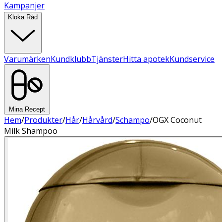
Kampanjer
Kloka Råd
Varumärken
Kundklubb
Tjänster
Hitta apotek
Kundservice
Mina Recept
Hem
/
Produkter
/
Hår
/
Hårvård
/
Schampo
/
OGX Coconut
Milk Shampoo