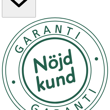
olika serier, alla med unik doft, färg och högkvalitativa
ingredienser som dessutom är anpassade för färgat hår.
OGX hårvårdssystem är helt utan sulfattensider.
Applicera en generös mängd shampoo i vått hår,
massera upp ett lödder från rötterna till topparna och
skölj därefter håret noga. Följ upp med balsam efter
schamponeringen. Varning: Använd endast enligt
anvisningarna. Undvik kontakt med ögonen. Skölj
omedelbart vid kontakt.
Undvik att produkten utsätts för temperaturer under
fryspunkten eller extrem värme. Förvaras oåtkomligt för
barn.
OK för gravida och ammande:
Ja
Ingredienser:
Aqua, Sodium C14-16 Olefin Sulfonate, Cocamidopropyl
Betaine, Glycol Distearate, Sodium Chloride, Citric Acid,