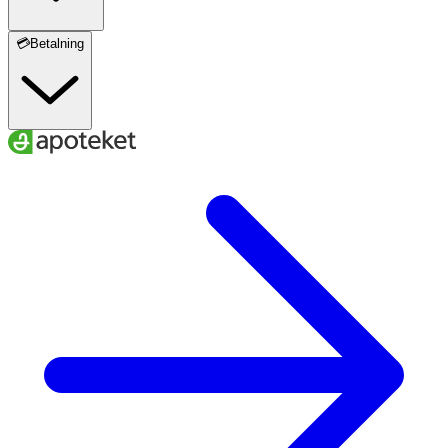
💳Betalning