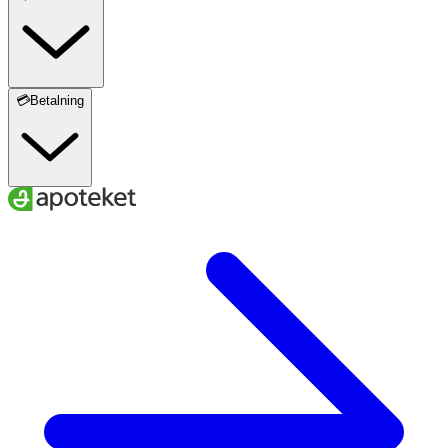
💳Betalning