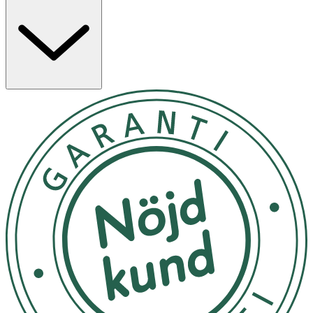
starkare efter endast fem tvättar, vilket ger ett långvarigt
och synbart resultat. Dess lätta formula absorberas
snabbt och kan lämnas kvar i håret över natten – utan
att kännas kladdig eller tynga ner. För bästa resultat,
kombinera med hela OGX Bond Protein Repair-serien för
en komplett hårrutin som rengör, återfuktar, stärker och
skyddar.
Applicera en liten mängd hårserum i händerna före
sänggåendet, fördela jämnt genom att arbeta in det i
fuktigt eller torrt hår från topparna och uppåt. Låt verka
över natten – ingen sköljning behövs. För bästa resultat,
kombinera med hela OGX Bond Protein Repair-serien för
att rengöra, vårda, reparera och skydda ditt hår. Varning:
Använd endast enligt anvisningarna. Undvik kontakt med
ögonen. Skölj omedelbart vid kontakt.
Förvara i rumstemperatur på en välventilerad plats,
skyddad från direkt solljus och värme. Förvaras
oåtkomligt för barn.