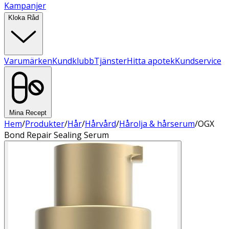
Kampanjer
Kloka Råd
Varumärken
Kundklubb
Tjänster
Hitta apotek
Kundservice
Mina Recept
Hem
/
Produkter
/
Hår
/
Hårvård
/
Hårolja & hårserum
/
OGX
Bond Repair Sealing Serum