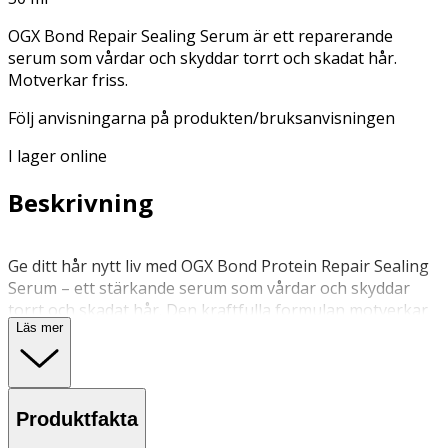
OGX Bond Repair Sealing Serum är ett reparerande
serum som vårdar och skyddar torrt och skadat hår.
Motverkar friss.
Följ anvisningarna på produkten/bruksanvisningen
I lager online
Beskrivning
Ge ditt hår nytt liv med OGX Bond Protein Repair Sealing
Serum – ett stärkande serum som vårdar och skyddar
torrt och skadat hår. Den kraftfulla formulan motverkar
Läs mer
friss, stärker hårets struktur och gör det mjukare,
smidigare och mer motståndskraftigt. Med Bond Protein
Complex och en avancerad dubbelverkande reparerande
teknologi, arbetar serumet på djupet samtidigt som det
Produktfakta
skyddar och förseglar ytan för ett friskare och mer
glansfullt hår. Serumet gör håret mjukare och upp till 5x