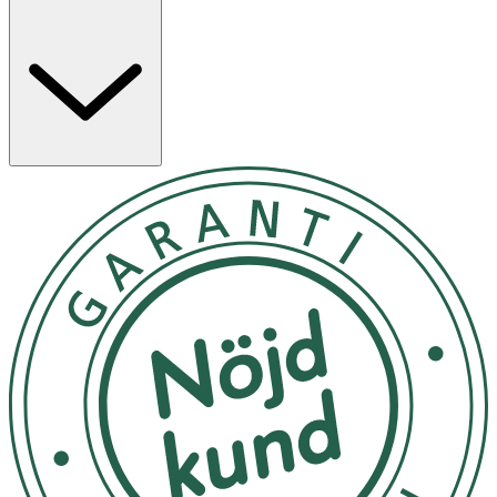
favoritprodukter från OGX eller tillsammans med hela
OGX Bond Protein Repair-serien för en komplett
hårvårdsrutin. Skaka flaskan väl före användning och
spraya en liten mängd i fuktigt eller torrt hår efter
behov. • 3-i-1 oljemist som stärker och skyddar skadat
hår • Motverkar frizz och ger en silkeslen finish • Bevarar
glansen i upp till 24 timmar • Lätt och viktlös formula som
inte tynger ner håret • Enkel att använda på både fuktigt
och torrt hår
Skaka flaskan väl före användning. Spraya en liten mängd
i hårtopparna i fuktigt eller torrt hår. Ska inte sköljas ur.
För bästa resultat, kombinera med hela OGX Bond
Protein Repair-serien för att rengöra, vårda, reparera
och skydda ditt hår. Varning: Använd endast enligt
anvisningarna. Undvik kontakt med ögonen. Skölj
omedelbart vid kontakt.
Förvara i rumstemperatur på en välventilerad plats,
skyddad från direkt solljus och värme. Förvaras