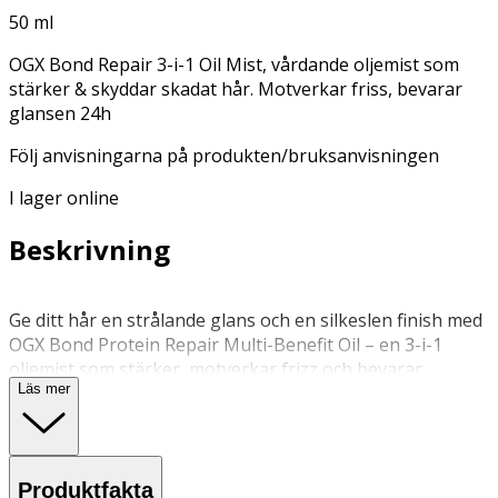
50 ml
OGX Bond Repair 3-i-1 Oil Mist, vårdande oljemist som
stärker & skyddar skadat hår. Motverkar friss, bevarar
glansen 24h
Följ anvisningarna på produkten/bruksanvisningen
I lager online
Beskrivning
Ge ditt hår en strålande glans och en silkeslen finish med
OGX Bond Protein Repair Multi-Benefit Oil – en 3-i-1
oljemist som stärker, motverkar frizz och bevarar
Läs mer
glansen för ett friskare och mer motståndskraftigt hår.
Denna vårdande olja skyddar och jämnar ut torra,
skadade hårstrån i upp till 24 timmar samtidigt som den
hjälper till att stärka håret. Dess innovativa flerskiktade
Produktfakta
formula gör den enkel att kombinera med dina