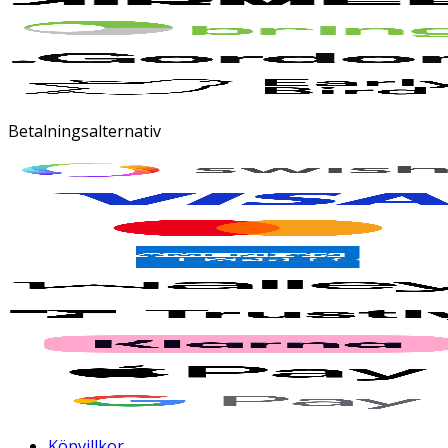
Betalningsalternativ
Köpvillkor