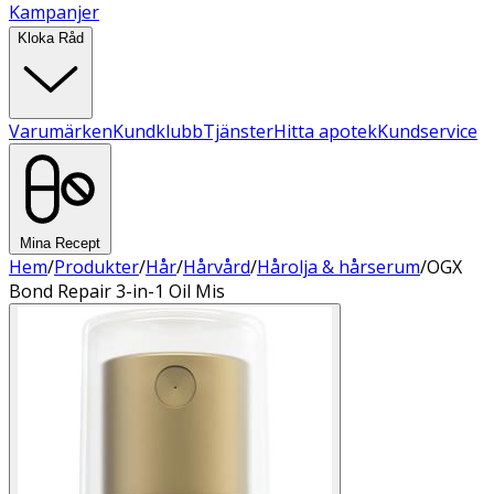
Kampanjer
Kloka Råd
Varumärken
Kundklubb
Tjänster
Hitta apotek
Kundservice
Mina Recept
Hem
/
Produkter
/
Hår
/
Hårvård
/
Hårolja & hårserum
/
OGX
Bond Repair 3-in-1 Oil Mis