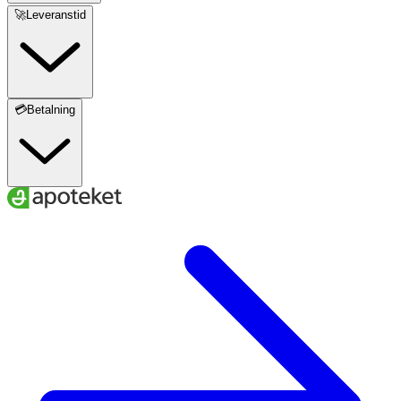
Potassium Sorbate, Alpha-Isomethyl Ionone
🚀Leveranstid
💳Betalning