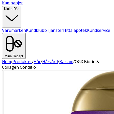
Kampanjer
Kloka Råd
Varumärken
Kundklubb
Tjänster
Hitta apotek
Kundservice
Mina Recept
Hem
/
Produkter
/
Hår
/
Hårvård
/
Balsam
/
OGX Biotin &
Collagen Conditio