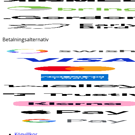
Betalningsalternativ
Köpvillkor