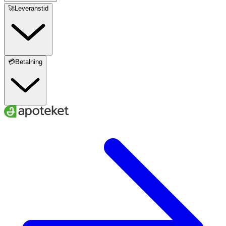
🚀Leveranstid
💳Betalning