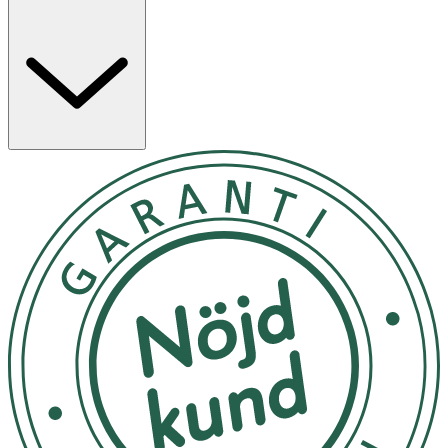
Applicera en generös mängd balsam i håret efter
schamponering och massera in det från rötterna till
topparna. Vänta 3–5 minuter. Skölj noga. Varning:
Använd endast enligt anvisningarna. Undvik kontakt med
ögonen. Skölj omedelbart vid kontakt.
Undvik att förvara produkten i minusgrader och extrem
värme. Förvaras oåtkomligt för barn.
OK för gravida och ammande:
Ja
Ingredienser:
Aqua, Cetearyl Alcohol, Behentrimonium Chloride,
Glycerin, Biotin, Hydrolyzed Collagen, Dimethicone,
Stearamidopropyl Dimethylamine, Isopropyl Myristate,
Coco-Caprylate/Caprate, Steareth-20, Isopropyl Alcohol,
Citric Acid, Sodium Hydroxide, Sodium Benzoate, Parfum