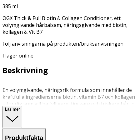
385 ml
OGX Thick & Full Biotin & Collagen Conditioner, ett
volymgivande hårbalsam, näringsgivande med biotin,
kollagen & Vit B7
Följ anvisningarna på produkten/bruksanvisningen
I lager online
Beskrivning
En volymgivande, näringsrik formula som innehåller de
kraftfulla ingredienserna biotin, vitamin B7 och kollagen
– för dig som vill ha fylligare, tjockare och friskare hår. •
Läs mer
Conditioner för fint hår med tunna hårstrån • Håret
känns tjockare och fylligare • Innehållande biotin och
kollagen • Mild pH-balanserad formula som kontrollerar
frizz samt vårdar ditt hår och hårbotten på djupet •
Produktfakta
Vegansk