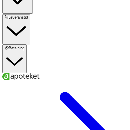
🚀Leveranstid
💳Betalning