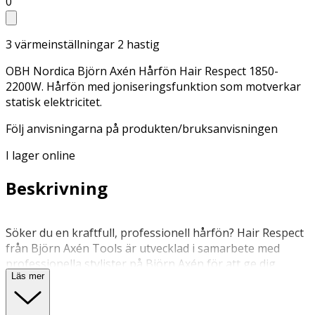
0
3 värmeinställningar 2 hastig
OBH Nordica Björn Axén Hårfön Hair Respect 1850-
2200W. Hårfön med joniseringsfunktion som motverkar
statisk elektricitet.
Följ anvisningarna på produkten/bruksanvisningen
I lager online
Beskrivning
Söker du en kraftfull, professionell hårfön? Hair Respect
från Björn Axén Tools är utvecklad i samarbete med
professionella stylister på Björn Axén för att ge dig
Läs mer
salongskänslan hemma. Förutom en kraftfull AC-motor
har denna hårfön joniseringsfunktion som motverkar
statisk elektricitet och framhäver hårets naturliga