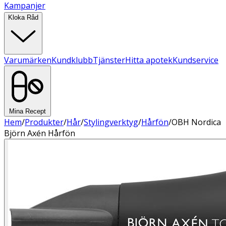
Kampanjer
Kloka Råd
Varumärken
Kundklubb
Tjänster
Hitta apotek
Kundservice
Mina Recept
Hem
/
Produkter
/
Hår
/
Stylingverktyg
/
Hårfön
/
OBH Nordica
Björn Axén Hårfön