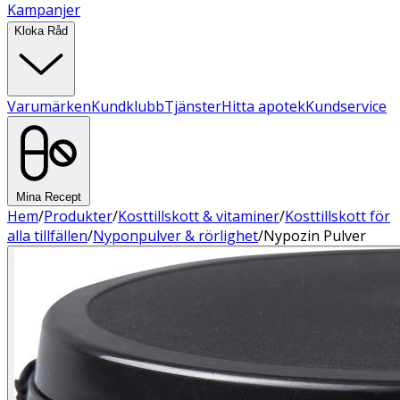
Kampanjer
Kloka Råd
Varumärken
Kundklubb
Tjänster
Hitta apotek
Kundservice
Mina Recept
Hem
/
Produkter
/
Kosttillskott & vitaminer
/
Kosttillskott för
alla tillfällen
/
Nyponpulver & rörlighet
/
Nypozin Pulver