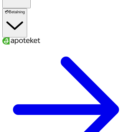
💳Betalning