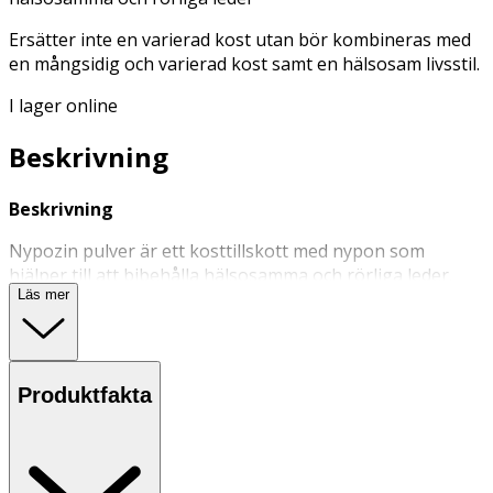
Ersätter inte en varierad kost utan bör kombineras med
en mångsidig och varierad kost samt en hälsosam livsstil.
I lager online
Beskrivning
Beskrivning
Nypozin pulver är ett kosttillskott med nypon som
hjälper till att bibehålla hälsosamma och rörliga leder.
Läs mer
Innehåller även kondroitin, svartpepparextraktet
Bioperine® samt den patenterade C-vitaminen Ester-C®.
Vitamin C bidrar till normal kollagenbildning som har
betydelse för en normal broskfunktion och till att minska
Produktfakta
trötthet och utmattning.
Användning & Dosering
- Rekommenderad daglig dos: Vuxna: 2 teskedar (10 ml)