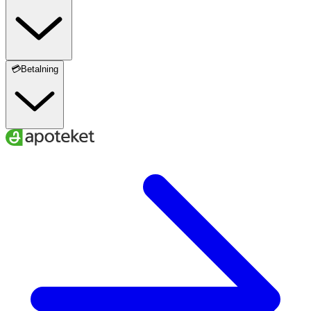
💳Betalning