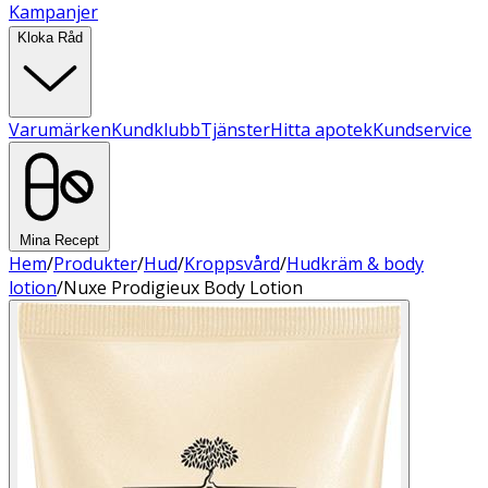
Kampanjer
Kloka Råd
Varumärken
Kundklubb
Tjänster
Hitta apotek
Kundservice
Mina Recept
Hem
/
Produkter
/
Hud
/
Kroppsvård
/
Hudkräm & body
lotion
/
Nuxe Prodigieux Body Lotion