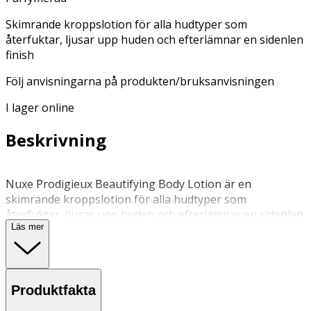
Skimrande kroppslotion för alla hudtyper som
återfuktar, ljusar upp huden och efterlämnar en sidenlen
finish
Följ anvisningarna på produkten/bruksanvisningen
I lager online
Beskrivning
Nuxe Prodigieux Beautifying Body Lotion är en
skimrande kroppslotion för alla hudtyper som
återfuktar, ljusar upp huden och efterlämnar en sidenlen
Läs mer
finish. Det är en bodylotion med exklusiva botaniska oljor
som kamellia, argan, sötmandel, hasselnöt och
macadamia som har en fuktgivande effekt i 8 timmar.
Doften är den populära Huile Prodigieuse®-doften, med
Produktfakta
doftnoter från apelsinblomma, magnolia och vanilj.