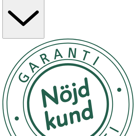
Användning
• Applicera morgon och/eller kväll över hela kroppen.
• Följ anvisningar på produkten/bruksanvisningen.
Förvaras i rumstemperatur
OK för gravida och ammande:
Ja
Innehåll
Water, Glycerin, Coco-Caprylate/Caprate, Dimethicone,
Hydrogenated Coconut Oil, Macadamia Integrifolia Seed
oil, Behenyl Alcohol, Parfum/Fragrance, Hydroxyethyl
urea, Arachidyl alcohol, Cocos nucifera (cocnut) oil,
Copernicica cerifera cera/Copernicia cerifera (Carnauba)
wax, Hydroxystearic/Linolenic/Oleic polyglycerides, Silica,
Hydroxyethylacrylate/Sodiumacryloyldimethyl taurate
copolymer, Tocopherol, Capryloyl glycine,
Prunusamygalus dulcis (Sweet almond) oil,
Corylusavellana (Hazel) seed oil, Aeachidyl glucoside,