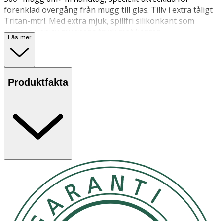
förenklad övergång från mugg till glas. Tillv i extra tåligt
Tritan-mtrl. Med extra mjuk, spillfri silikonkant som
öppnas upp av munnens tryck mot kanten.
Läs mer
Utsätt ej för direkt solljus
Utsätt ej för direkt solljus
OK för gravida och ammande: Ja
Produktfakta