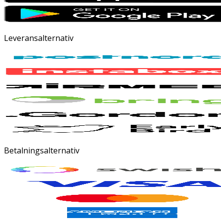
Leveransalternativ
Betalningsalternativ