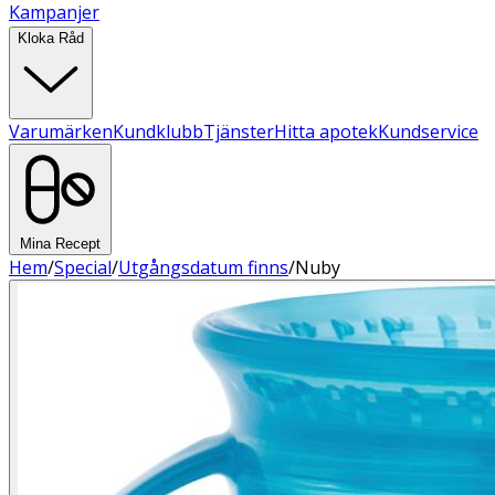
Kampanjer
Kloka Råd
Varumärken
Kundklubb
Tjänster
Hitta apotek
Kundservice
Mina Recept
Hem
/
Special
/
Utgångsdatum finns
/
Nuby