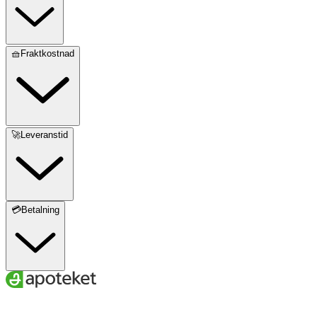
🧺Fraktkostnad
🚀Leveranstid
💳Betalning