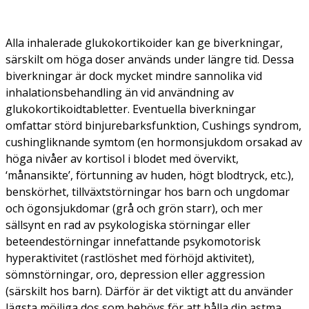
Alla inhalerade glukokortikoider kan ge biverkningar,
särskilt om höga doser används under längre tid. Dessa
biverkningar är dock mycket mindre sannolika vid
inhalationsbehandling än vid användning av
glukokortikoidtabletter. Eventuella biverkningar
omfattar störd binjurebarksfunktion, Cushings syndrom,
cushingliknande symtom (en hormonsjukdom orsakad av
höga nivåer av kortisol i blodet med övervikt,
‘månansikte’, förtunning av huden, högt blodtryck, etc.),
benskörhet, tillväxtstörningar hos barn och ungdomar
och ögonsjukdomar (grå och grön starr), och mer
sällsynt en rad av psykologiska störningar eller
beteendestörningar innefattande psykomotorisk
hyperaktivitet (rastlöshet med förhöjd aktivitet),
sömnstörningar, oro, depression eller aggression
(särskilt hos barn). Därför är det viktigt att du använder
lägsta möjliga dos som behövs för att hålla din astma