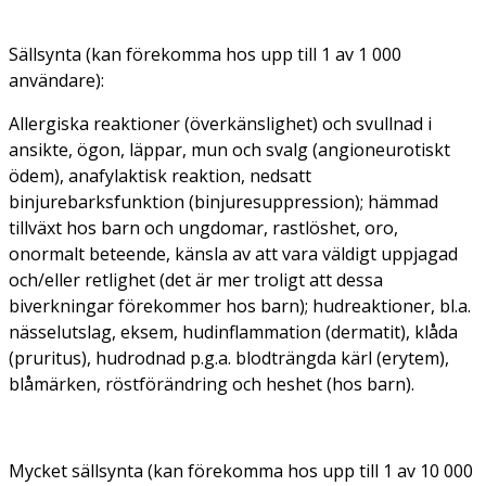
Sällsynta (kan förekomma hos upp till 1 av 1 000
användare):
Allergiska reaktioner (överkänslighet) och svullnad i
ansikte, ögon, läppar, mun och svalg (angioneurotiskt
ödem), anafylaktisk reaktion, nedsatt
binjurebarksfunktion (binjuresuppression); hämmad
tillväxt hos barn och ungdomar, rastlöshet, oro,
onormalt beteende, känsla av att vara väldigt uppjagad
och/eller retlighet (det är mer troligt att dessa
biverkningar förekommer hos barn); hudreaktioner, bl.a.
nässelutslag, eksem, hudinflammation (dermatit), klåda
(pruritus), hudrodnad p.g.a. blodträngda kärl (erytem),
blåmärken, röstförändring och heshet (hos barn).
Mycket sällsynta (kan förekomma hos upp till 1 av 10 000