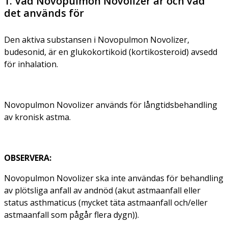
1. Vad Novopulmon Novolizer är och vad
det används för
Den aktiva substansen i Novopulmon Novolizer,
budesonid, är en glukokortikoid (kortikosteroid) avsedd
för inhalation.
Novopulmon Novolizer används för långtidsbehandling
av kronisk astma.
OBSERVERA:
Novopulmon Novolizer ska
inte
användas för behandling
av plötsliga anfall av andnöd (akut astmaanfall eller
status asthmaticus (mycket täta astmaanfall och/eller
astmaanfall som pågår flera dygn)).