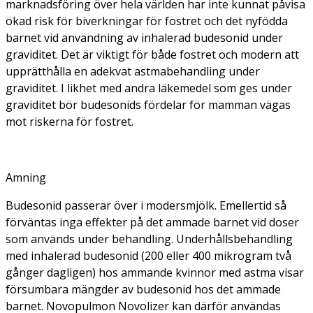
marknadsföring över hela världen har inte kunnat påvisa
ökad risk för biverkningar för fostret och det nyfödda
barnet vid användning av inhalerad budesonid under
graviditet. Det är viktigt för både fostret och modern att
upprätthålla en adekvat astmabehandling under
graviditet. I likhet med andra läkemedel som ges under
graviditet bör budesonids fördelar för mamman vägas
mot riskerna för fostret.
Amning
Budesonid passerar över i modersmjölk. Emellertid så
förväntas inga effekter på det ammade barnet vid doser
som används under behandling. Underhållsbehandling
med inhalerad budesonid (200 eller 400 mikrogram två
gånger dagligen) hos ammande kvinnor med astma visar
försumbara mängder av budesonid hos det ammade
barnet. Novopulmon Novolizer kan därför användas