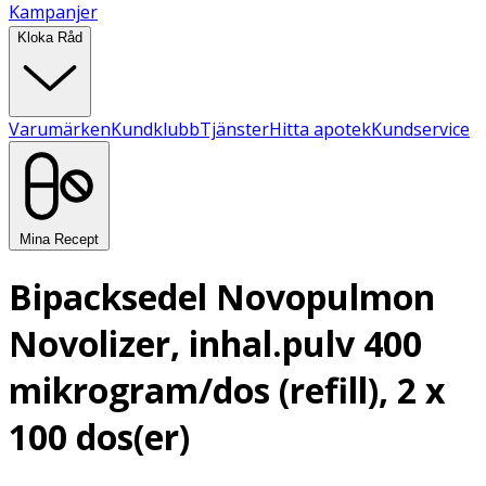
Kampanjer
Kloka Råd
Varumärken
Kundklubb
Tjänster
Hitta apotek
Kundservice
Mina Recept
Bipacksedel Novopulmon
Novolizer, inhal.pulv 400
mikrogram/dos (refill), 2 x
100 dos(er)