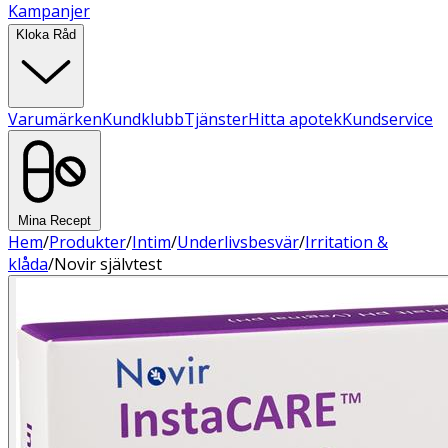
Kampanjer
Kloka Råd
Varumärken
Kundklubb
Tjänster
Hitta apotek
Kundservice
Mina Recept
Hem
/
Produkter
/
Intim
/
Underlivsbesvär
/
Irritation &
klåda
/
Novir självtest