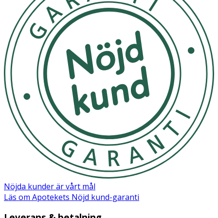
Förberedelse: 1) Tvätta händerna innan du påbörjar
testet. 2) Öppna förpackningen, plocka ur
provtagningspinne från påsen utan att vidröra vid
huvudet/toppen (polyesterhuvud). 3) Separera på
blygdläpparna för att komma åt slidan. 4) För försiktigt in
provtagningspinnen ca 5 cm i slidan (ungefärlig längd på
ett AA-batteri) och vänta cirka 10 sekunder. Det tar ca 10
sekunder för att vara säker på att tillräckligt med vaginalt
sekret täckt toppen på provtagningspinnen. Tillräcklig
fukt är mycket viktigt för testutvärderingen. 5) För ut
provtagningspinnen från slidan och utför testningen.
Utföra testet: 1) Ta ut testpanelen ur den förseglade
påsen och använd den inom en timme. För att uppnå
bästa möjliga resultat bör testet utföras direkt efter att
foliepåsen har öppnats. 2) Placera testpanelen på ett
rent och jämnt underlag eller håll den i din lediga hand. 3)
Applicera toppen på provtagningspinnen i testpanelens
Nöjda kunder är vårt mål
pH-område minst 5 gånger och se till att tillräckligt med
Läs om Apotekets Nöjd kund-garanti
sekret appliceras
Leverans & betalning