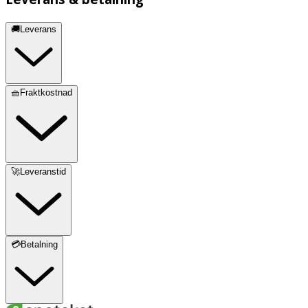
Rumstemperatur (max 30 grader C)
🚚Leverans
OK för gravida och ammande:
Ja
Ingredienser:
🧺Fraktkostnad
Testpanel, steril provtagningspinne, användarmanual
🚀Leveranstid
💳Betalning